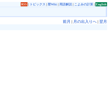
RSS
|
トピックス
|
暦Wiki
|
用語解説
|
こよみの計算
|
English
前月
|
月の出入りへ
|
翌月