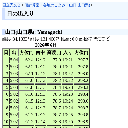
国立天文台
>
暦計算室
>
各地のこよみ
>
山口(山口県)
>
日の出入り
山口(山口県): Yamaguchi
h
緯度:34.1833° 経度:131.4667° 標高: 0.0 m 標準時:UT+9
2026年 6月
日
出
方位[°]
南中
高度[°]
入り
方位[°]
1
5:04
62.4
12:12
77.9
19:21
297.7
2
5:03
62.2
12:12
78.0
19:21
297.8
3
5:03
62.1
12:12
78.1
19:22
298.0
4
5:03
61.9
12:12
78.2
19:22
298.2
5
5:03
61.8
12:13
78.4
19:23
298.3
6
5:02
61.6
12:13
78.5
19:23
298.4
7
5:02
61.5
12:13
78.6
19:24
298.6
8
5:02
61.4
12:13
78.7
19:24
298.7
9
5:02
61.3
12:13
78.7
19:25
298.8
10
5:02
61.2
12:14
78.8
19:25
298.9