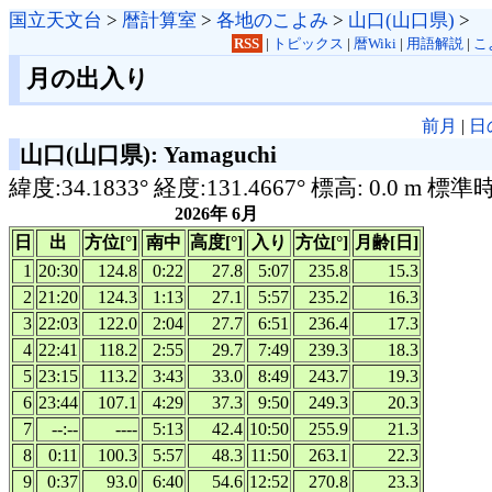
国立天文台
>
暦計算室
>
各地のこよみ
>
山口(山口県)
>
RSS
|
トピックス
|
暦Wiki
|
用語解説
|
こ
月の出入り
前月
|
日
山口(山口県): Yamaguchi
緯度:34.1833° 経度:131.4667° 標高: 0.0 m 標準
2026年 6月
日
出
方位[°]
南中
高度[°]
入り
方位[°]
月齢[日]
1
20:30
124.8
0:22
27.8
5:07
235.8
15.3
2
21:20
124.3
1:13
27.1
5:57
235.2
16.3
3
22:03
122.0
2:04
27.7
6:51
236.4
17.3
4
22:41
118.2
2:55
29.7
7:49
239.3
18.3
5
23:15
113.2
3:43
33.0
8:49
243.7
19.3
6
23:44
107.1
4:29
37.3
9:50
249.3
20.3
7
--:--
----
5:13
42.4
10:50
255.9
21.3
8
0:11
100.3
5:57
48.3
11:50
263.1
22.3
9
0:37
93.0
6:40
54.6
12:52
270.8
23.3