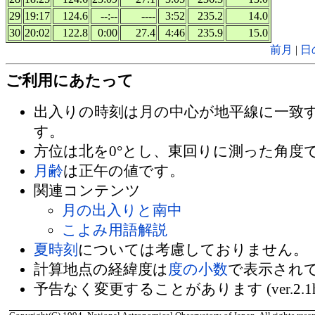
29
19:17
124.6
--:--
----
3:52
235.2
14.0
30
20:02
122.8
0:00
27.4
4:46
235.9
15.0
前月
|
日
ご利用にあたって
出入りの時刻は月の中心が地平線に一致
す。
方位は北を0°とし、東回りに測った角度
月齢
は正午の値です。
関連コンテンツ
月の出入りと南中
こよみ用語解説
夏時刻
については考慮しておりません。
計算地点の経緯度は
度の小数
で表示され
予告なく変更することがあります (ver.2.1