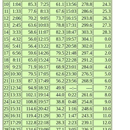
10
1:04
85.3
7:25
61.1
13:56
278.8
24.3
11
1:33
77.6
8:13
67.6
15:03
286.6
25.3
12
2:06
70.2
9:05
73.7
16:15
293.8
26.3
13
2:45
63.6
10:03
78.8
17:31
299.6
27.3
14
3:33
58.6
11:07
82.3
18:47
303.3
28.3
15
4:32
56.0
12:15
83.7
19:57
304.1
0.0
16
5:41
56.4
13:22
82.7
20:58
302.0
1.0
17
6:56
59.6
14:26
79.5
21:48
297.4
2.0
18
8:11
65.0
15:24
74.7
22:28
291.2
3.0
19
9:23
71.9
16:17
68.9
23:01
284.0
4.0
20
10:30
79.5
17:05
62.6
23:30
276.5
5.0
21
11:33
87.3
17:49
56.2
23:56
268.9
6.0
22
12:34
94.9
18:32
49.9
--:--
----
7.0
23
13:33
102.1
19:14
44.0
0:22
261.6
8.0
24
14:32
108.8
19:57
38.8
0:48
254.8
9.0
25
15:31
114.6
20:42
34.2
1:16
248.6
10.0
26
16:31
119.4
21:29
30.7
1:47
243.3
11.0
27
17:29
122.8
22:18
28.3
2:23
239.1
12.0
28
18:25
124.6
23:09
27.1
3:05
236.3
13.0