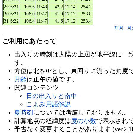
29
6:21
105.6
11:48
42.2
17:14
254.2
30
6:21
106.0
11:47
41.9
17:13
253.8
31
6:22
106.4
11:47
41.6
17:12
253.4
前月
|
月
ご利用にあたって
出入りの時刻は太陽の上辺が地平線に一
す。
方位は北を0°とし、東回りに測った角度
月齢
は正午の値です。
関連コンテンツ
日の出入りと南中
こよみ用語解説
夏時刻
については考慮しておりません。
計算地点の経緯度は
度の小数
で表示され
予告なく変更することがあります (ver.2.1