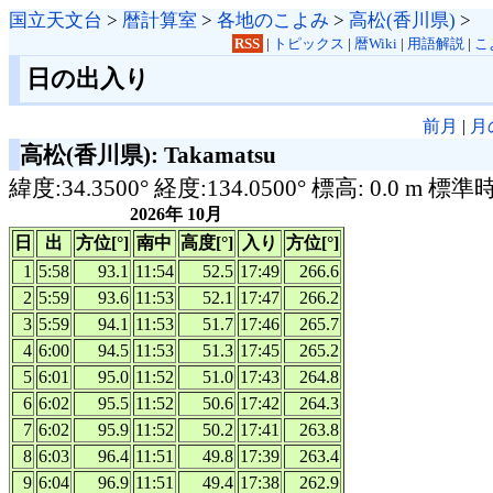
国立天文台
>
暦計算室
>
各地のこよみ
>
高松(香川県)
>
RSS
|
トピックス
|
暦Wiki
|
用語解説
|
こ
日の出入り
前月
|
月
高松(香川県): Takamatsu
緯度:34.3500° 経度:134.0500° 標高: 0.0 m 標準
2026年 10月
日
出
方位[°]
南中
高度[°]
入り
方位[°]
1
5:58
93.1
11:54
52.5
17:49
266.6
2
5:59
93.6
11:53
52.1
17:47
266.2
3
5:59
94.1
11:53
51.7
17:46
265.7
4
6:00
94.5
11:53
51.3
17:45
265.2
5
6:01
95.0
11:52
51.0
17:43
264.8
6
6:02
95.5
11:52
50.6
17:42
264.3
7
6:02
95.9
11:52
50.2
17:41
263.8
8
6:03
96.4
11:51
49.8
17:39
263.4
9
6:04
96.9
11:51
49.4
17:38
262.9