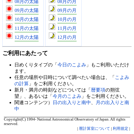
08月の太陽
08月の月
09月の太陽
09月の月
10月の太陽
10月の月
11月の太陽
11月の月
12月の太陽
12月の月
ご利用にあたって
日めくりタイプの「
今日のこよみ
」もご利用いただけ
ます。
任意の場所や日時について調べたい場合は、「
こよみ
の計算
」をご利用ください。
新月・満月の時刻などについては「
暦要項
の朔弦
望」、あるいは「
今月のこよみ
」をご利用ください。
関連コンテンツ）
日の出入りと南中
、
月の出入りと南
中
Copyright(C) 1994- National Astronomical Observatory of Japan. All rights
reserved.
|
暦計算室について
|
利用規定
|