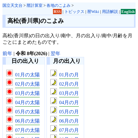
国立天文台
>
暦計算室
>
各地のこよみ
>
RSS
|
トピックス
|
暦Wiki
|
用語解説
|
English
高松(香川県)のこよみ
高松(香川県)の日の出入り/南中、月の出入り/南中/月齢を月
ごとにまとめたものです。
前年
|
令和 8年(2026)
|
翌年
日の出入り
月の出入り
01月の太陽
01月の月
02月の太陽
02月の月
03月の太陽
03月の月
04月の太陽
04月の月
05月の太陽
05月の月
06月の太陽
06月の月
07月の太陽
07月の月