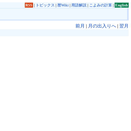
RSS
|
トピックス
|
暦Wiki
|
用語解説
|
こよみの計算
|
English
前月
|
月の出入りへ
|
翌月