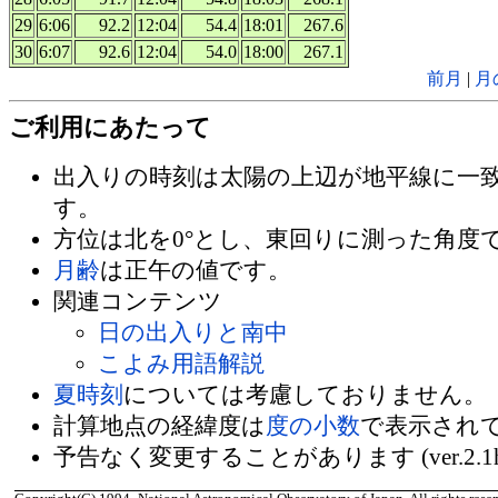
29
6:06
92.2
12:04
54.4
18:01
267.6
30
6:07
92.6
12:04
54.0
18:00
267.1
前月
|
月
ご利用にあたって
出入りの時刻は太陽の上辺が地平線に一
す。
方位は北を0°とし、東回りに測った角度
月齢
は正午の値です。
関連コンテンツ
日の出入りと南中
こよみ用語解説
夏時刻
については考慮しておりません。
計算地点の経緯度は
度の小数
で表示され
予告なく変更することがあります (ver.2.1