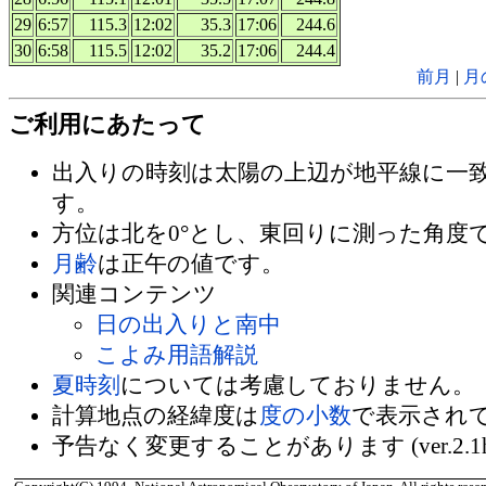
29
6:57
115.3
12:02
35.3
17:06
244.6
30
6:58
115.5
12:02
35.2
17:06
244.4
前月
|
月
ご利用にあたって
出入りの時刻は太陽の上辺が地平線に一
す。
方位は北を0°とし、東回りに測った角度
月齢
は正午の値です。
関連コンテンツ
日の出入りと南中
こよみ用語解説
夏時刻
については考慮しておりません。
計算地点の経緯度は
度の小数
で表示され
予告なく変更することがあります (ver.2.1