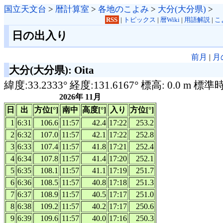
国立天文台
>
暦計算室
>
各地のこよみ
>
大分(大分県)
>
RSS
|
トピックス
|
暦Wiki
|
用語解説
|
こ
日の出入り
前月
|
月
大分(大分県): Oita
緯度:33.2333° 経度:131.6167° 標高: 0.0 m 標準
2026年 11月
日
出
方位[°]
南中
高度[°]
入り
方位[°]
1
6:31
106.6
11:57
42.4
17:22
253.2
2
6:32
107.0
11:57
42.1
17:22
252.8
3
6:33
107.4
11:57
41.8
17:21
252.4
4
6:34
107.8
11:57
41.4
17:20
252.1
5
6:35
108.1
11:57
41.1
17:19
251.7
6
6:36
108.5
11:57
40.8
17:18
251.3
7
6:37
108.9
11:57
40.5
17:17
251.0
8
6:38
109.2
11:57
40.2
17:17
250.6
9
6:39
109.6
11:57
40.0
17:16
250.3