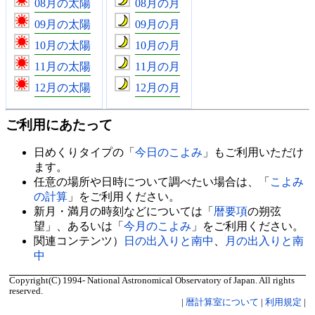
08月の太陽
08月の月
09月の太陽
09月の月
10月の太陽
10月の月
11月の太陽
11月の月
12月の太陽
12月の月
ご利用にあたって
日めくりタイプの「
今日のこよみ
」もご利用いただけ
ます。
任意の場所や日時について調べたい場合は、「
こよみ
の計算
」をご利用ください。
新月・満月の時刻などについては「
暦要項
の朔弦
望」、あるいは「
今月のこよみ
」をご利用ください。
関連コンテンツ）
日の出入りと南中
、
月の出入りと南
中
Copyright(C) 1994- National Astronomical Observatory of Japan. All rights
reserved.
|
暦計算室について
|
利用規定
|