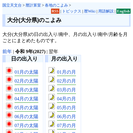
国立天文台
>
暦計算室
>
各地のこよみ
>
RSS
|
トピックス
|
暦Wiki
|
用語解説
|
English
大分(大分県)のこよみ
大分(大分県)の日の出入り/南中、月の出入り/南中/月齢を月
ごとにまとめたものです。
前年
|
令和 9年(2027)
| 翌年
日の出入り
月の出入り
01月の太陽
01月の月
02月の太陽
02月の月
03月の太陽
03月の月
04月の太陽
04月の月
05月の太陽
05月の月
06月の太陽
06月の月
07月の太陽
07月の月