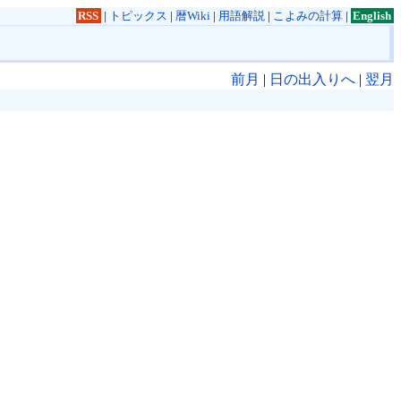
RSS
|
トピックス
|
暦Wiki
|
用語解説
|
こよみの計算
|
English
前月
|
日の出入りへ
|
翌月