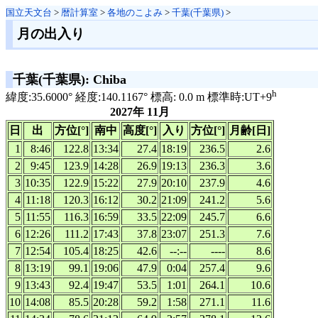
国立天文台
>
暦計算室
>
各地のこよみ
>
千葉(千葉県)
>
月の出入り
千葉(千葉県): Chiba
h
緯度:35.6000° 経度:140.1167° 標高: 0.0 m 標準時:UT+9
2027年 11月
日
出
方位[°]
南中
高度[°]
入り
方位[°]
月齢[日]
1
8:46
122.8
13:34
27.4
18:19
236.5
2.6
2
9:45
123.9
14:28
26.9
19:13
236.3
3.6
3
10:35
122.9
15:22
27.9
20:10
237.9
4.6
4
11:18
120.3
16:12
30.2
21:09
241.2
5.6
5
11:55
116.3
16:59
33.5
22:09
245.7
6.6
6
12:26
111.2
17:43
37.8
23:07
251.3
7.6
7
12:54
105.4
18:25
42.6
--:--
----
8.6
8
13:19
99.1
19:06
47.9
0:04
257.4
9.6
9
13:43
92.4
19:47
53.5
1:01
264.1
10.6
10
14:08
85.5
20:28
59.2
1:58
271.1
11.6