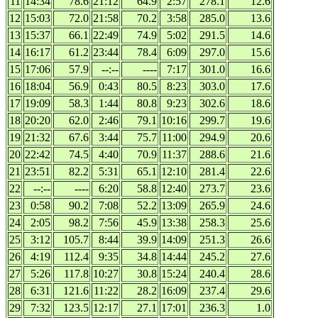
11
14:34
78.6
21:12
64.9
2:57
278.1
12.6
12
15:03
72.0
21:58
70.2
3:58
285.0
13.6
13
15:37
66.1
22:49
74.9
5:02
291.5
14.6
14
16:17
61.2
23:44
78.4
6:09
297.0
15.6
15
17:06
57.9
--:--
----
7:17
301.0
16.6
16
18:04
56.9
0:43
80.5
8:23
303.0
17.6
17
19:09
58.3
1:44
80.8
9:23
302.6
18.6
18
20:20
62.0
2:46
79.1
10:16
299.7
19.6
19
21:32
67.6
3:44
75.7
11:00
294.9
20.6
20
22:42
74.5
4:40
70.9
11:37
288.6
21.6
21
23:51
82.2
5:31
65.1
12:10
281.4
22.6
22
--:--
----
6:20
58.8
12:40
273.7
23.6
23
0:58
90.2
7:08
52.2
13:09
265.9
24.6
24
2:05
98.2
7:56
45.9
13:38
258.3
25.6
25
3:12
105.7
8:44
39.9
14:09
251.3
26.6
26
4:19
112.4
9:35
34.8
14:44
245.2
27.6
27
5:26
117.8
10:27
30.8
15:24
240.4
28.6
28
6:31
121.6
11:22
28.2
16:09
237.4
29.6
29
7:32
123.5
12:17
27.1
17:01
236.3
1.0