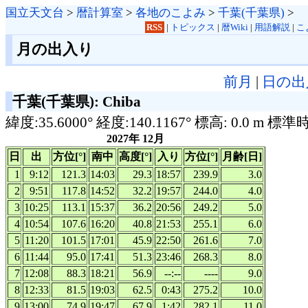
国立天文台
>
暦計算室
>
各地のこよみ
>
千葉(千葉県)
>
RSS
|
トピックス
|
暦Wiki
|
用語解説
|
こ
月の出入り
前月
|
日の出
千葉(千葉県): Chiba
緯度:35.6000° 経度:140.1167° 標高: 0.0 m 標準
2027年 12月
日
出
方位[°]
南中
高度[°]
入り
方位[°]
月齢[日]
1
9:12
121.3
14:03
29.3
18:57
239.9
3.0
2
9:51
117.8
14:52
32.2
19:57
244.0
4.0
3
10:25
113.1
15:37
36.2
20:56
249.2
5.0
4
10:54
107.6
16:20
40.8
21:53
255.1
6.0
5
11:20
101.5
17:01
45.9
22:50
261.6
7.0
6
11:44
95.0
17:41
51.3
23:46
268.3
8.0
7
12:08
88.3
18:21
56.9
--:--
----
9.0
8
12:33
81.5
19:03
62.5
0:43
275.2
10.0
9
13:00
74.9
19:47
67.9
1:42
282.1
11.0