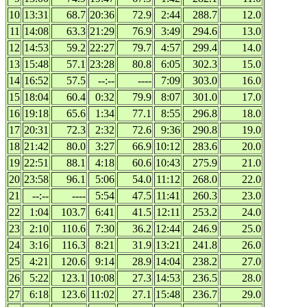
10
13:31
68.7
20:36
72.9
2:44
288.7
12.0
11
14:08
63.3
21:29
76.9
3:49
294.6
13.0
12
14:53
59.2
22:27
79.7
4:57
299.4
14.0
13
15:48
57.1
23:28
80.8
6:05
302.3
15.0
14
16:52
57.5
--:--
----
7:09
303.0
16.0
15
18:04
60.4
0:32
79.9
8:07
301.0
17.0
16
19:18
65.6
1:34
77.1
8:55
296.8
18.0
17
20:31
72.3
2:32
72.6
9:36
290.8
19.0
18
21:42
80.0
3:27
66.9
10:12
283.6
20.0
19
22:51
88.1
4:18
60.6
10:43
275.9
21.0
20
23:58
96.1
5:06
54.0
11:12
268.0
22.0
21
--:--
----
5:54
47.5
11:41
260.3
23.0
22
1:04
103.7
6:41
41.5
12:11
253.2
24.0
23
2:10
110.6
7:30
36.2
12:44
246.9
25.0
24
3:16
116.3
8:21
31.9
13:21
241.8
26.0
25
4:21
120.6
9:14
28.9
14:04
238.2
27.0
26
5:22
123.1
10:08
27.3
14:53
236.5
28.0
27
6:18
123.6
11:02
27.1
15:48
236.7
29.0