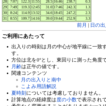
28
7:07
122.3
11:55
28.5
16:46
238.7
0.3
29
7:49
119.3
12:45
31.0
17:46
242.3
1.3
30
8:24
114.9
13:32
34.6
18:45
247.2
2.3
31
8:55
109.7
14:16
39.0
19:44
252.9
3.3
前月
|
日の出
ご利用にあたって
出入りの時刻は月の中心が地平線に一致
す。
方位は北を0°とし、東回りに測った角度
月齢
は正午の値です。
関連コンテンツ
月の出入りと南中
こよみ用語解説
夏時刻
については考慮しておりません。
計算地点の経緯度は
度の小数
で表示され