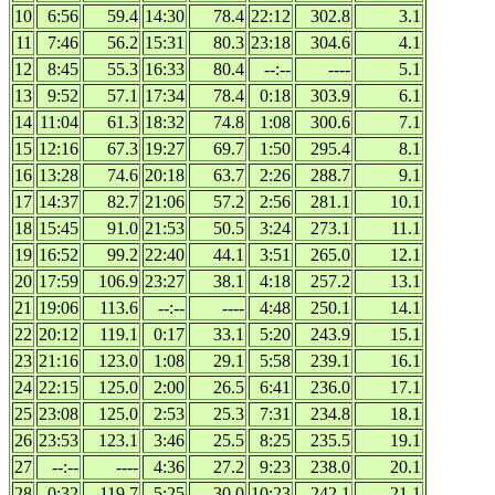
10
6:56
59.4
14:30
78.4
22:12
302.8
3.1
11
7:46
56.2
15:31
80.3
23:18
304.6
4.1
12
8:45
55.3
16:33
80.4
--:--
----
5.1
13
9:52
57.1
17:34
78.4
0:18
303.9
6.1
14
11:04
61.3
18:32
74.8
1:08
300.6
7.1
15
12:16
67.3
19:27
69.7
1:50
295.4
8.1
16
13:28
74.6
20:18
63.7
2:26
288.7
9.1
17
14:37
82.7
21:06
57.2
2:56
281.1
10.1
18
15:45
91.0
21:53
50.5
3:24
273.1
11.1
19
16:52
99.2
22:40
44.1
3:51
265.0
12.1
20
17:59
106.9
23:27
38.1
4:18
257.2
13.1
21
19:06
113.6
--:--
----
4:48
250.1
14.1
22
20:12
119.1
0:17
33.1
5:20
243.9
15.1
23
21:16
123.0
1:08
29.1
5:58
239.1
16.1
24
22:15
125.0
2:00
26.5
6:41
236.0
17.1
25
23:08
125.0
2:53
25.3
7:31
234.8
18.1
26
23:53
123.1
3:46
25.5
8:25
235.5
19.1
27
--:--
----
4:36
27.2
9:23
238.0
20.1
28
0:32
119.7
5:25
30.0
10:23
242.1
21.1