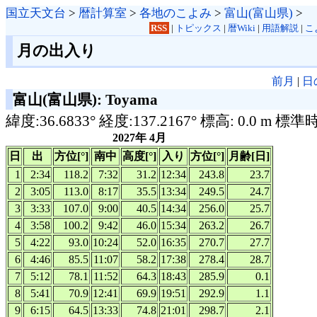
国立天文台
>
暦計算室
>
各地のこよみ
>
富山(富山県)
>
RSS
|
トピックス
|
暦Wiki
|
用語解説
|
こ
月の出入り
前月
|
日
富山(富山県): Toyama
緯度:36.6833° 経度:137.2167° 標高: 0.0 m 標準
2027年 4月
日
出
方位[°]
南中
高度[°]
入り
方位[°]
月齢[日]
1
2:34
118.2
7:32
31.2
12:34
243.8
23.7
2
3:05
113.0
8:17
35.5
13:34
249.5
24.7
3
3:33
107.0
9:00
40.5
14:34
256.0
25.7
4
3:58
100.2
9:42
46.0
15:34
263.2
26.7
5
4:22
93.0
10:24
52.0
16:35
270.7
27.7
6
4:46
85.5
11:07
58.2
17:38
278.4
28.7
7
5:12
78.1
11:52
64.3
18:43
285.9
0.1
8
5:41
70.9
12:41
69.9
19:51
292.9
1.1
9
6:15
64.5
13:33
74.8
21:01
298.7
2.1