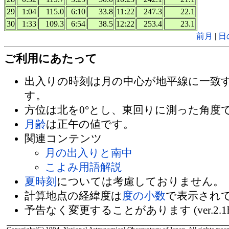
29
1:04
115.0
6:10
33.8
11:22
247.3
22.1
30
1:33
109.3
6:54
38.5
12:22
253.4
23.1
前月
|
日
ご利用にあたって
出入りの時刻は月の中心が地平線に一致
す。
方位は北を0°とし、東回りに測った角度
月齢
は正午の値です。
関連コンテンツ
月の出入りと南中
こよみ用語解説
夏時刻
については考慮しておりません。
計算地点の経緯度は
度の小数
で表示され
予告なく変更することがあります (ver.2.1