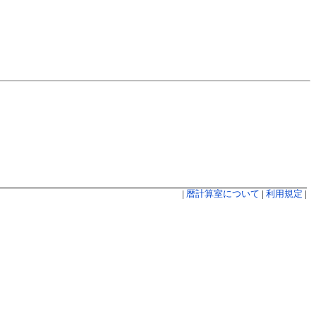
|
暦計算室について
|
利用規定
|