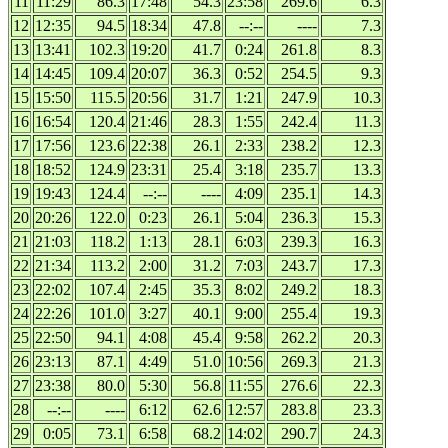
11
11:29
86.3
17:48
54.3
23:58
269.6
6.3
12
12:35
94.5
18:34
47.8
--:--
----
7.3
13
13:41
102.3
19:20
41.7
0:24
261.8
8.3
14
14:45
109.4
20:07
36.3
0:52
254.5
9.3
15
15:50
115.5
20:56
31.7
1:21
247.9
10.3
16
16:54
120.4
21:46
28.3
1:55
242.4
11.3
17
17:56
123.6
22:38
26.1
2:33
238.2
12.3
18
18:52
124.9
23:31
25.4
3:18
235.7
13.3
19
19:43
124.4
--:--
----
4:09
235.1
14.3
20
20:26
122.0
0:23
26.1
5:04
236.3
15.3
21
21:03
118.2
1:13
28.1
6:03
239.3
16.3
22
21:34
113.2
2:00
31.2
7:03
243.7
17.3
23
22:02
107.4
2:45
35.3
8:02
249.2
18.3
24
22:26
101.0
3:27
40.1
9:00
255.4
19.3
25
22:50
94.1
4:08
45.4
9:58
262.2
20.3
26
23:13
87.1
4:49
51.0
10:56
269.3
21.3
27
23:38
80.0
5:30
56.8
11:55
276.6
22.3
28
--:--
----
6:12
62.6
12:57
283.8
23.3
29
0:05
73.1
6:58
68.2
14:02
290.7
24.3