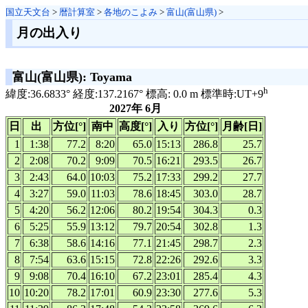
国立天文台
>
暦計算室
>
各地のこよみ
>
富山(富山県)
>
月の出入り
富山(富山県): Toyama
h
緯度:36.6833° 経度:137.2167° 標高: 0.0 m 標準時:UT+9
2027年 6月
日
出
方位[°]
南中
高度[°]
入り
方位[°]
月齢[日]
1
1:38
77.2
8:20
65.0
15:13
286.8
25.7
2
2:08
70.2
9:09
70.5
16:21
293.5
26.7
3
2:43
64.0
10:03
75.2
17:33
299.2
27.7
4
3:27
59.0
11:03
78.6
18:45
303.0
28.7
5
4:20
56.2
12:06
80.2
19:54
304.3
0.3
6
5:25
55.9
13:12
79.7
20:54
302.8
1.3
7
6:38
58.6
14:16
77.1
21:45
298.7
2.3
8
7:54
63.6
15:15
72.8
22:26
292.6
3.3
9
9:08
70.4
16:10
67.2
23:01
285.4
4.3
10
10:20
78.2
17:01
60.9
23:30
277.6
5.3