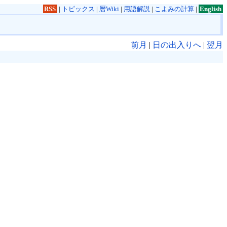
RSS
|
トピックス
|
暦Wiki
|
用語解説
|
こよみの計算
|
English
前月
|
日の出入りへ
|
翌月