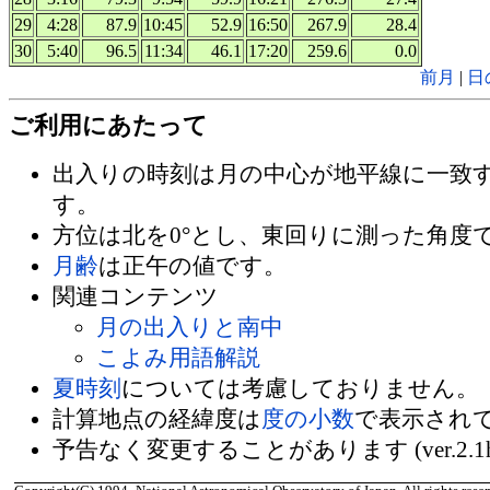
29
4:28
87.9
10:45
52.9
16:50
267.9
28.4
30
5:40
96.5
11:34
46.1
17:20
259.6
0.0
前月
|
日
ご利用にあたって
出入りの時刻は月の中心が地平線に一致
す。
方位は北を0°とし、東回りに測った角度
月齢
は正午の値です。
関連コンテンツ
月の出入りと南中
こよみ用語解説
夏時刻
については考慮しておりません。
計算地点の経緯度は
度の小数
で表示され
予告なく変更することがあります (ver.2.1