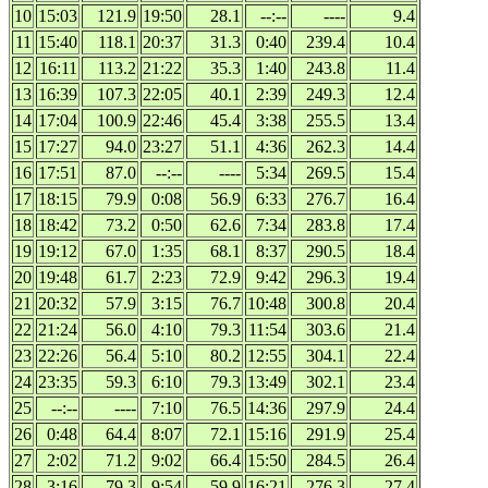
10
15:03
121.9
19:50
28.1
--:--
----
9.4
11
15:40
118.1
20:37
31.3
0:40
239.4
10.4
12
16:11
113.2
21:22
35.3
1:40
243.8
11.4
13
16:39
107.3
22:05
40.1
2:39
249.3
12.4
14
17:04
100.9
22:46
45.4
3:38
255.5
13.4
15
17:27
94.0
23:27
51.1
4:36
262.3
14.4
16
17:51
87.0
--:--
----
5:34
269.5
15.4
17
18:15
79.9
0:08
56.9
6:33
276.7
16.4
18
18:42
73.2
0:50
62.6
7:34
283.8
17.4
19
19:12
67.0
1:35
68.1
8:37
290.5
18.4
20
19:48
61.7
2:23
72.9
9:42
296.3
19.4
21
20:32
57.9
3:15
76.7
10:48
300.8
20.4
22
21:24
56.0
4:10
79.3
11:54
303.6
21.4
23
22:26
56.4
5:10
80.2
12:55
304.1
22.4
24
23:35
59.3
6:10
79.3
13:49
302.1
23.4
25
--:--
----
7:10
76.5
14:36
297.9
24.4
26
0:48
64.4
8:07
72.1
15:16
291.9
25.4
27
2:02
71.2
9:02
66.4
15:50
284.5
26.4
28
3:16
79.3
9:54
59.9
16:21
276.3
27.4