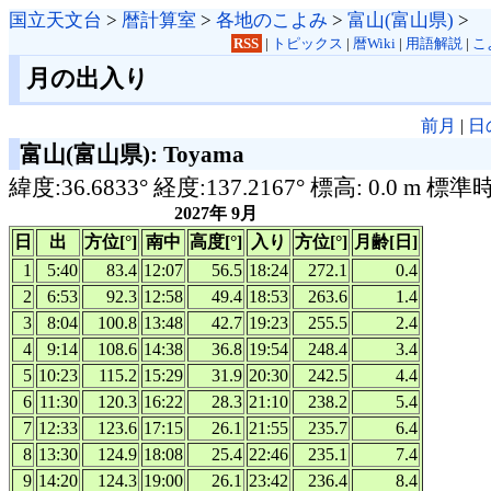
国立天文台
>
暦計算室
>
各地のこよみ
>
富山(富山県)
>
RSS
|
トピックス
|
暦Wiki
|
用語解説
|
こ
月の出入り
前月
|
日
富山(富山県): Toyama
緯度:36.6833° 経度:137.2167° 標高: 0.0 m 標準
2027年 9月
日
出
方位[°]
南中
高度[°]
入り
方位[°]
月齢[日]
1
5:40
83.4
12:07
56.5
18:24
272.1
0.4
2
6:53
92.3
12:58
49.4
18:53
263.6
1.4
3
8:04
100.8
13:48
42.7
19:23
255.5
2.4
4
9:14
108.6
14:38
36.8
19:54
248.4
3.4
5
10:23
115.2
15:29
31.9
20:30
242.5
4.4
6
11:30
120.3
16:22
28.3
21:10
238.2
5.4
7
12:33
123.6
17:15
26.1
21:55
235.7
6.4
8
13:30
124.9
18:08
25.4
22:46
235.1
7.4
9
14:20
124.3
19:00
26.1
23:42
236.4
8.4