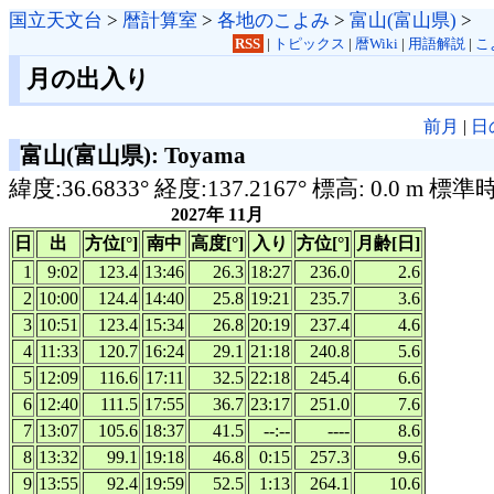
国立天文台
>
暦計算室
>
各地のこよみ
>
富山(富山県)
>
RSS
|
トピックス
|
暦Wiki
|
用語解説
|
こ
月の出入り
前月
|
日
富山(富山県): Toyama
緯度:36.6833° 経度:137.2167° 標高: 0.0 m 標準
2027年 11月
日
出
方位[°]
南中
高度[°]
入り
方位[°]
月齢[日]
1
9:02
123.4
13:46
26.3
18:27
236.0
2.6
2
10:00
124.4
14:40
25.8
19:21
235.7
3.6
3
10:51
123.4
15:34
26.8
20:19
237.4
4.6
4
11:33
120.7
16:24
29.1
21:18
240.8
5.6
5
12:09
116.6
17:11
32.5
22:18
245.4
6.6
6
12:40
111.5
17:55
36.7
23:17
251.0
7.6
7
13:07
105.6
18:37
41.5
--:--
----
8.6
8
13:32
99.1
19:18
46.8
0:15
257.3
9.6
9
13:55
92.4
19:59
52.5
1:13
264.1
10.6