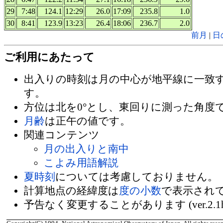
29
7:48
124.1
12:29
26.0
17:09
235.8
1.0
30
8:41
123.9
13:23
26.4
18:06
236.7
2.0
前月
|
日
ご利用にあたって
出入りの時刻は月の中心が地平線に一致
す。
方位は北を0°とし、東回りに測った角度
月齢
は正午の値です。
関連コンテンツ
月の出入りと南中
こよみ用語解説
夏時刻
については考慮しておりません。
計算地点の経緯度は
度の小数
で表示され
予告なく変更することがあります (ver.2.1