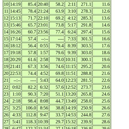
10
14:19
85.4
20:40
58.2
2:11
271.1
11.6
11
14:45
78.4
21:24
63.9
3:10
278.3
12.6
12
15:13
71.7
22:10
69.2
4:12
285.3
13.6
13
15:46
65.7
23:01
73.8
5:17
291.8
14.6
14
16:26
60.7
23:56
77.4
6:24
297.4
15.6
15
17:14
57.4
--:--
----
7:33
301.5
16.6
16
18:12
56.4
0:55
79.4
8:39
303.5
17.6
17
19:18
57.8
1:57
79.6
9:39
303.0
18.6
18
20:29
61.6
2:58
78.0
10:31
300.1
19.6
19
21:41
67.3
3:56
74.6
11:15
295.2
20.6
20
22:53
74.4
4:52
69.8
11:51
288.8
21.6
21
--:--
----
5:43
64.0
12:23
281.5
22.6
22
0:02
82.2
6:32
57.6
12:52
273.7
23.6
23
1:10
90.3
7:20
51.1
13:20
265.8
24.6
24
2:18
98.4
8:08
44.7
13:49
258.0
25.6
25
3:25
106.0
8:56
38.8
14:19
250.9
26.6
26
4:33
112.8
9:47
33.7
14:53
244.8
27.6
27
5:41
118.3
10:39
29.7
15:32
239.9
28.6
28
6:47
122.2
11:34
27.1
16:18
236.9
29.6