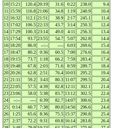
10
15:21
120.4
20:19
31.6
0:22
238.0
9.4
11
15:59
116.8
21:06
34.8
1:19
240.9
10.4
12
16:32
112.1
21:51
38.9
2:17
245.1
11.4
13
17:02
106.5
22:33
43.7
3:14
250.3
12.4
14
17:29
100.3
23:14
49.0
4:11
256.3
13.4
15
17:54
93.7
23:55
54.7
5:07
262.8
14.4
16
18:20
86.9
--:--
----
6:03
269.6
15.4
17
18:47
80.2
0:36
60.5
7:00
276.6
16.4
18
19:15
73.7
1:18
66.2
7:59
283.4
17.4
19
19:48
67.8
2:03
71.6
8:59
289.7
18.4
20
20:26
62.8
2:51
76.4
10:03
295.2
19.4
21
21:11
59.2
3:43
80.3
11:07
299.5
20.4
22
22:05
57.5
4:39
82.8
12:11
302.1
21.4
23
23:06
58.0
5:38
83.7
13:12
302.5
22.4
24
--:--
----
6:39
82.7
14:07
300.6
23.4
25
0:14
60.7
7:38
80.0
14:56
296.6
24.4
26
1:25
65.6
8:36
75.5
15:37
290.8
25.4
27
2:37
72.2
9:31
69.8
16:14
283.8
26.4
28
3:48
79.9
10:23
63.2
16:47
275.9
27.4