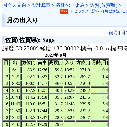
国立天文台
>
暦計算室
>
各地のこよみ
>
佐賀(佐賀県)
>
RSS
|
トピックス
|
暦Wiki
|
用語解説
|
こ
月の出入り
前月
|
日
佐賀(佐賀県): Saga
緯度:33.2500° 経度:130.3000° 標高: 0.0 m 標準
2027年 9月
日
出
方位[°]
南中
高度[°]
入り
方位[°]
月齢[日]
1
6:11
83.9
12:36
59.8
18:52
271.9
0.4
2
7:21
92.3
13:27
52.7
19:23
263.7
1.4
3
8:30
100.5
14:17
46.0
19:55
256.0
2.4
4
9:37
107.9
15:07
40.1
20:29
249.2
3.4
5
10:44
114.2
15:58
35.3
21:07
243.6
4.4
6
11:49
119.0
16:51
31.7
21:48
239.6
5.4
7
12:50
122.1
17:44
29.5
22:35
237.2
6.4
8
13:47
123.3
18:37
28.8
23:27
236.7
7.4
9
14:37
122.7
19:29
29.6
--:--
----
8.4