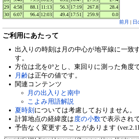
29
4:58
88.1
11:13
56.3
17:19
267.8
28.4
30
6:07
96.4
12:03
49.4
17:51
259.9
0.0
前月
|
日
ご利用にあたって
出入りの時刻は月の中心が地平線に一致
す。
方位は北を0°とし、東回りに測った角度
月齢
は正午の値です。
関連コンテンツ
月の出入りと南中
こよみ用語解説
夏時刻
については考慮しておりません。
計算地点の経緯度は
度の小数
で表示され
予告なく変更することがあります (ver.2.1