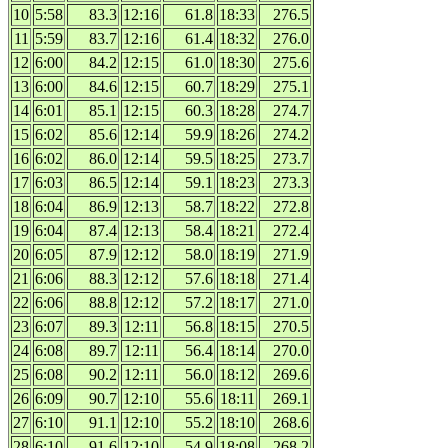
10
5:58
83.3
12:16
61.8
18:33
276.5
11
5:59
83.7
12:16
61.4
18:32
276.0
12
6:00
84.2
12:15
61.0
18:30
275.6
13
6:00
84.6
12:15
60.7
18:29
275.1
14
6:01
85.1
12:15
60.3
18:28
274.7
15
6:02
85.6
12:14
59.9
18:26
274.2
16
6:02
86.0
12:14
59.5
18:25
273.7
17
6:03
86.5
12:14
59.1
18:23
273.3
18
6:04
86.9
12:13
58.7
18:22
272.8
19
6:04
87.4
12:13
58.4
18:21
272.4
20
6:05
87.9
12:12
58.0
18:19
271.9
21
6:06
88.3
12:12
57.6
18:18
271.4
22
6:06
88.8
12:12
57.2
18:17
271.0
23
6:07
89.3
12:11
56.8
18:15
270.5
24
6:08
89.7
12:11
56.4
18:14
270.0
25
6:08
90.2
12:11
56.0
18:12
269.6
26
6:09
90.7
12:10
55.6
18:11
269.1
27
6:10
91.1
12:10
55.2
18:10
268.6
28
6:10
91.6
12:10
54.9
18:08
268.2