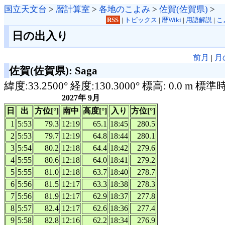
国立天文台
>
暦計算室
>
各地のこよみ
>
佐賀(佐賀県)
>
RSS
|
トピックス
|
暦Wiki
|
用語解説
|
こ
日の出入り
前月
|
月
佐賀(佐賀県): Saga
緯度:33.2500° 経度:130.3000° 標高: 0.0 m 標準
2027年 9月
日
出
方位[°]
南中
高度[°]
入り
方位[°]
1
5:53
79.3
12:19
65.1
18:45
280.5
2
5:53
79.7
12:19
64.8
18:44
280.1
3
5:54
80.2
12:18
64.4
18:42
279.6
4
5:55
80.6
12:18
64.0
18:41
279.2
5
5:55
81.0
12:18
63.7
18:40
278.7
6
5:56
81.5
12:17
63.3
18:38
278.3
7
5:56
81.9
12:17
62.9
18:37
277.8
8
5:57
82.4
12:17
62.6
18:36
277.4
9
5:58
82.8
12:16
62.2
18:34
276.9