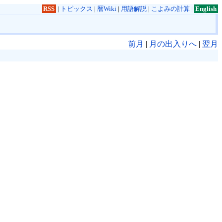
RSS
|
トピックス
|
暦Wiki
|
用語解説
|
こよみの計算
|
English
前月
|
月の出入りへ
|
翌月