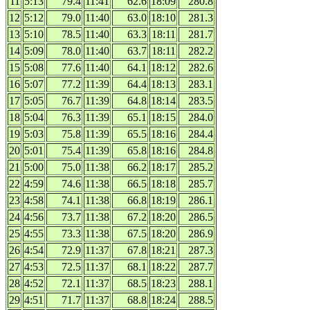
11
5:13
79.4
11:41
62.6
18:09
280.8
12
5:12
79.0
11:40
63.0
18:10
281.3
13
5:10
78.5
11:40
63.3
18:11
281.7
14
5:09
78.0
11:40
63.7
18:11
282.2
15
5:08
77.6
11:40
64.1
18:12
282.6
16
5:07
77.2
11:39
64.4
18:13
283.1
17
5:05
76.7
11:39
64.8
18:14
283.5
18
5:04
76.3
11:39
65.1
18:15
284.0
19
5:03
75.8
11:39
65.5
18:16
284.4
20
5:01
75.4
11:39
65.8
18:16
284.8
21
5:00
75.0
11:38
66.2
18:17
285.2
22
4:59
74.6
11:38
66.5
18:18
285.7
23
4:58
74.1
11:38
66.8
18:19
286.1
24
4:56
73.7
11:38
67.2
18:20
286.5
25
4:55
73.3
11:38
67.5
18:20
286.9
26
4:54
72.9
11:37
67.8
18:21
287.3
27
4:53
72.5
11:37
68.1
18:22
287.7
28
4:52
72.1
11:37
68.5
18:23
288.1
29
4:51
71.7
11:37
68.8
18:24
288.5