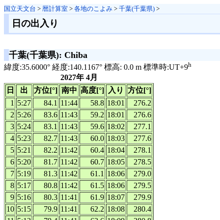
国立天文台
>
暦計算室
>
各地のこよみ
>
千葉(千葉県)
>
日の出入り
千葉(千葉県): Chiba
h
緯度:35.6000° 経度:140.1167° 標高: 0.0 m 標準時:UT+9
2027年 4月
日
出
方位[°]
南中
高度[°]
入り
方位[°]
1
5:27
84.1
11:44
58.8
18:01
276.2
2
5:26
83.6
11:43
59.2
18:01
276.6
3
5:24
83.1
11:43
59.6
18:02
277.1
4
5:23
82.7
11:43
60.0
18:03
277.6
5
5:21
82.2
11:42
60.4
18:04
278.1
6
5:20
81.7
11:42
60.7
18:05
278.5
7
5:19
81.3
11:42
61.1
18:06
279.0
8
5:17
80.8
11:42
61.5
18:06
279.5
9
5:16
80.3
11:41
61.9
18:07
279.9
10
5:15
79.9
11:41
62.2
18:08
280.4