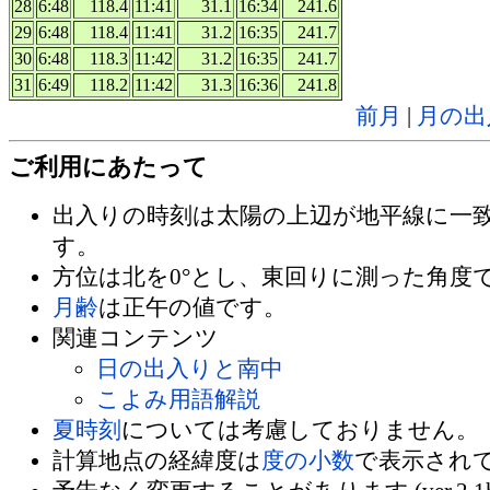
28
6:48
118.4
11:41
31.1
16:34
241.6
29
6:48
118.4
11:41
31.2
16:35
241.7
30
6:48
118.3
11:42
31.2
16:35
241.7
31
6:49
118.2
11:42
31.3
16:36
241.8
前月
|
月の出
ご利用にあたって
出入りの時刻は太陽の上辺が地平線に一
す。
方位は北を0°とし、東回りに測った角度
月齢
は正午の値です。
関連コンテンツ
日の出入りと南中
こよみ用語解説
夏時刻
については考慮しておりません。
計算地点の経緯度は
度の小数
で表示され