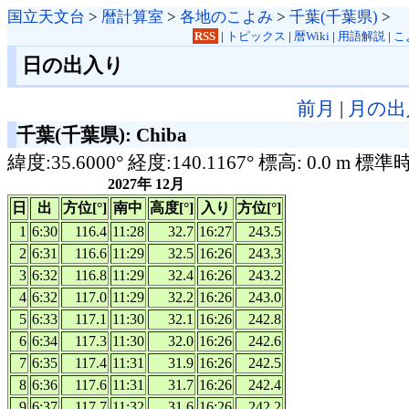
国立天文台
>
暦計算室
>
各地のこよみ
>
千葉(千葉県)
>
RSS
|
トピックス
|
暦Wiki
|
用語解説
|
こ
日の出入り
前月
|
月の出
千葉(千葉県): Chiba
緯度:35.6000° 経度:140.1167° 標高: 0.0 m 標準
2027年 12月
日
出
方位[°]
南中
高度[°]
入り
方位[°]
1
6:30
116.4
11:28
32.7
16:27
243.5
2
6:31
116.6
11:29
32.5
16:26
243.3
3
6:32
116.8
11:29
32.4
16:26
243.2
4
6:32
117.0
11:29
32.2
16:26
243.0
5
6:33
117.1
11:30
32.1
16:26
242.8
6
6:34
117.3
11:30
32.0
16:26
242.6
7
6:35
117.4
11:31
31.9
16:26
242.5
8
6:36
117.6
11:31
31.7
16:26
242.4
9
6:37
117.7
11:32
31.6
16:26
242.2