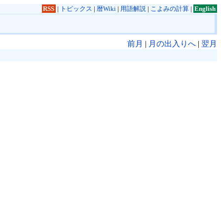
RSS
|
トピックス
|
暦Wiki
|
用語解説
|
こよみの計算
|
English
前月
|
月の出入りへ
|
翌月