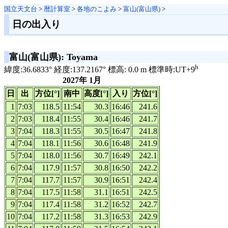
国立天文台
>
暦計算室
>
各地のこよみ
>
富山(富山県)
>
日の出入り
富山(富山県): Toyama
h
緯度:36.6833° 経度:137.2167° 標高: 0.0 m 標準時:UT+9
2027年 1月
日
出
方位[°]
南中
高度[°]
入り
方位[°]
1
7:03
118.5
11:54
30.3
16:46
241.6
2
7:03
118.4
11:55
30.4
16:46
241.7
3
7:04
118.3
11:55
30.5
16:47
241.8
4
7:04
118.1
11:56
30.6
16:48
241.9
5
7:04
118.0
11:56
30.7
16:49
242.1
6
7:04
117.9
11:57
30.8
16:50
242.2
7
7:04
117.7
11:57
30.9
16:51
242.4
8
7:04
117.5
11:58
31.1
16:51
242.5
9
7:04
117.4
11:58
31.2
16:52
242.7
10
7:04
117.2
11:58
31.3
16:53
242.9