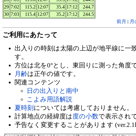
29
7:02
115.2
12:07
35.4
17:12
244.7
30
7:03
115.4
12:07
35.2
17:12
244.5
前月
|
月
ご利用にあたって
出入りの時刻は太陽の上辺が地平線に一
す。
方位は北を0°とし、東回りに測った角度
月齢
は正午の値です。
関連コンテンツ
日の出入りと南中
こよみ用語解説
夏時刻
については考慮しておりません。
計算地点の経緯度は
度の小数
で表示され
予告なく変更することがあります (ver.2.1