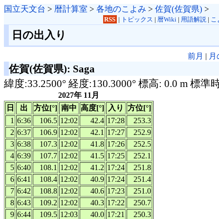
国立天文台
>
暦計算室
>
各地のこよみ
>
佐賀(佐賀県)
>
RSS
|
トピックス
|
暦Wiki
|
用語解説
|
こ
日の出入り
前月
|
月
佐賀(佐賀県): Saga
緯度:33.2500° 経度:130.3000° 標高: 0.0 m 標準
2027年 11月
日
出
方位[°]
南中
高度[°]
入り
方位[°]
1
6:36
106.5
12:02
42.4
17:28
253.3
2
6:37
106.9
12:02
42.1
17:27
252.9
3
6:38
107.3
12:02
41.8
17:26
252.5
4
6:39
107.7
12:02
41.5
17:25
252.1
5
6:40
108.1
12:02
41.2
17:24
251.8
6
6:41
108.4
12:02
40.9
17:24
251.4
7
6:42
108.8
12:02
40.6
17:23
251.0
8
6:43
109.2
12:02
40.3
17:22
250.7
9
6:44
109.5
12:03
40.0
17:21
250.3