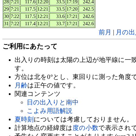
28
7:21
117.6
12:20
33.5
17:19
242.4
29
7:21
117.5
12:21
33.5
17:20
242.5
30
7:22
117.5
12:21
33.6
17:21
242.6
31
7:22
117.4
12:21
33.7
17:21
242.6
前月
|
月の出
ご利用にあたって
出入りの時刻は太陽の上辺が地平線に一
す。
方位は北を0°とし、東回りに測った角度
月齢
は正午の値です。
関連コンテンツ
日の出入りと南中
こよみ用語解説
夏時刻
については考慮しておりません。
計算地点の経緯度は
度の小数
で表示され