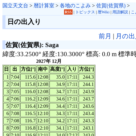
国立天文台
>
暦計算室
>
各地のこよみ
>
佐賀(佐賀県)
>
RSS
|
トピックス
|
暦Wiki
|
用語解説
|
こ
日の出入り
前月
|
月の出
佐賀(佐賀県): Saga
緯度:33.2500° 経度:130.3000° 標高: 0.0 m 標準
2027年 12月
日
出
方位[°]
南中
高度[°]
入り
方位[°]
1
7:04
115.6
12:08
35.0
17:11
244.3
2
7:04
115.8
12:08
34.9
17:11
244.1
3
7:05
116.0
12:08
34.7
17:11
243.9
4
7:06
116.2
12:09
34.6
17:11
243.7
5
7:07
116.4
12:09
34.4
17:11
243.6
6
7:08
116.5
12:10
34.3
17:11
243.4
7
7:08
116.7
12:10
34.2
17:11
243.3
8
7:09
116.8
12:10
34.1
17:11
243.1
9
7:10
116.9
12:11
34.0
17:12
243.0