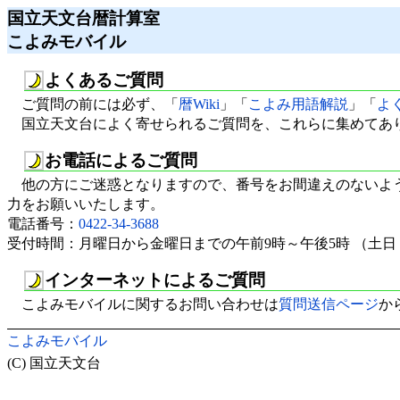
国立天文台暦計算室
こよみモバイル
よくあるご質問
ご質問の前には必ず、「
暦Wiki
」「
こよみ用語解説
」「
よ
国立天文台によく寄せられるご質問を、これらに集めてあ
お電話によるご質問
他の方にご迷惑となりますので、番号をお間違えのないよ
力をお願いいたします。
電話番号：
0422-34-3688
受付時間：月曜日から金曜日までの午前9時～午後5時 （土
インターネットによるご質問
こよみモバイルに関するお問い合わせは
質問送信ページ
か
こよみモバイル
(C) 国立天文台