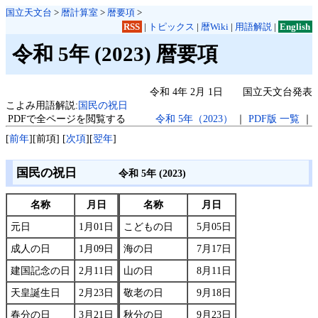
国立天文台
>
暦計算室
>
暦要項
>
RSS
|
トピックス
|
暦Wiki
|
用語解説
|
English
令和 5年 (2023) 暦要項
令和 4年 2月 1日 国立天文台発表
こよみ用語解説:
国民の祝日
PDFで全ページを閲覧する
令和 5年（2023）
｜
PDF版 一覧
｜
[
前年
][前項] [
次項
][
翌年
]
国民の祝日
令和 5年 (2023)
名称
月日
名称
月日
元日
1月01日
こどもの日
5月05日
成人の日
1月09日
海の日
7月17日
建国記念の日
2月11日
山の日
8月11日
天皇誕生日
2月23日
敬老の日
9月18日
春分の日
3月21日
秋分の日
9月23日