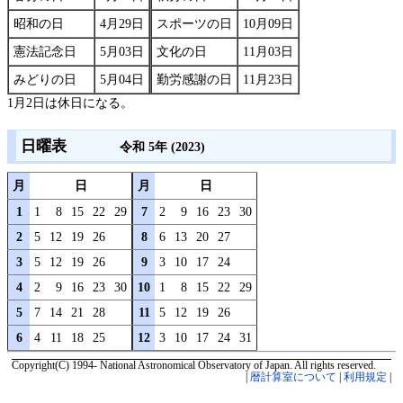
昭和の日
4月29日
スポーツの日
10月09日
憲法記念日
5月03日
文化の日
11月03日
みどりの日
5月04日
勤労感謝の日
11月23日
1月2日は休日になる。
日曜表
令和 5年 (2023)
月
日
月
日
1
1
8
15
22
29
7
2
9
16
23
30
2
5
12
19
26
8
6
13
20
27
3
5
12
19
26
9
3
10
17
24
4
2
9
16
23
30
10
1
8
15
22
29
5
7
14
21
28
11
5
12
19
26
6
4
11
18
25
12
3
10
17
24
31
Copyright(C) 1994- National Astronomical Observatory of Japan. All rights reserved.
|
暦計算室について
|
利用規定
|