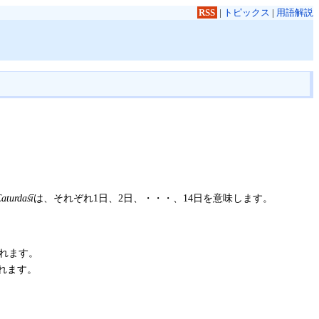
RSS
|
トピックス
|
用語解説
turdaśī
は、それぞれ1日、2日、・・・、14日を意味します。
れます。
れます。