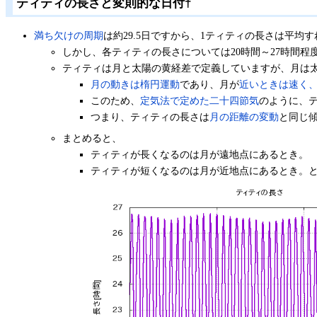
ティティの長さと変則的な日付
†
満ち欠けの周期
は約29.5日ですから、1ティティの長さは平均
しかし、各ティティの長さについては20時間～27時間程
ティティは月と太陽の黄経差で定義していますが、月は
月の動きは楕円運動
であり、月が
近いときは速く
このため、
定気法で定めた二十四節気
のように、
つまり、ティティの長さは
月の距離の変動
と同じ
まとめると、
ティティが長くなるのは月が遠地点にあるとき。
ティティが短くなるのは月が近地点にあるとき。