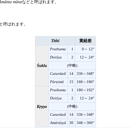
Amānta māna
などと呼ばれます。
と呼ばれます。
Tithi
黄経差
Prathama
1
0～ 12°
Dvitīya
2
12～ 24°
Śukla
(中略)
Caturdaśī
14
336～348°
Pūrṇimā
15
168～180°
Prathama
1
180～192°
Dvitīya
2
12～ 24°
Kṛṣṇa
(中略)
Caturdaśī
14
336～348°
Amāvāsyā
30
348～360°