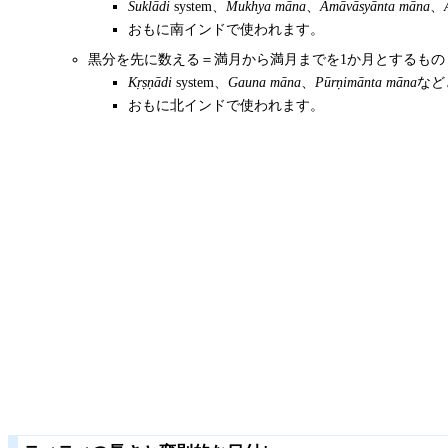
Śuklādi
system、
Mukhya māna
、
Amāvāsyānta māna
、
おもに南インドで使われます。
黒分を先に数える＝満月から満月までを1か月とするもの
Kṛṣṇādi
system、
Gauna māna
、
Pūrṇimānta māna
など
おもに北インドで使われます。