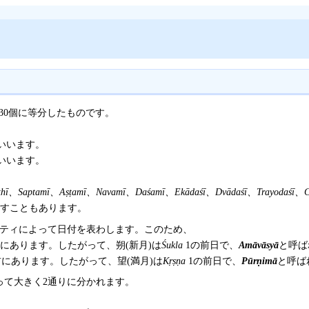
＝30個に等分したものです。
いいます。
いいます。
ṣṭhī、Saptamī、Aṣṭamī、Navamī、Daśamī、Ekādaśī、Dvādaśī、Trayodaśī、Ca
表わすこともあります。
ティによって日付を表わします。このため、
にあります。したがって、朔(新月)は
Śukla
1の前日で、
Amāvāsyā
と呼ば
前にあります。したがって、望(満月)は
Kṛṣṇa
1の前日で、
Pūrṇimā
と呼ば
って大きく2通りに分かれます。