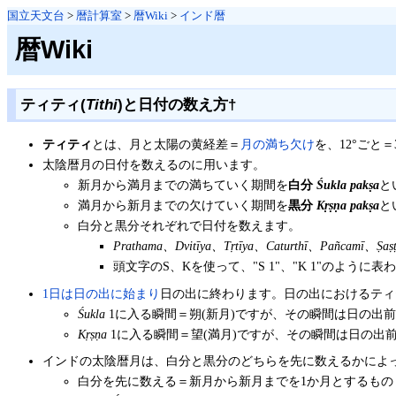
国立天文台
>
暦計算室
>
暦Wiki
>
インド暦
暦Wiki
ティティ(
Tithi
)と日付の数え方
†
ティティ
とは、月と太陽の黄経差＝
月の満ち欠け
を、12°ごと
太陰暦月の日付を数えるのに用います。
新月から満月までの満ちていく期間を
白分
Śukla pakṣa
と
満月から新月までの欠けていく期間を
黒分
Kṛṣṇa pakṣa
と
白分と黒分それぞれで日付を数えます。
Prathama、Dvitīya、Tṛtīya、Caturthī、Pañcamī、Ṣa
頭文字のS、Kを使って、"S 1"、"K 1"のように
1日は日の出に始まり
日の出に終わります。日の出におけるティ
Śukla
1に入る瞬間＝朔(新月)ですが、その瞬間は日の出前
Kṛṣṇa
1に入る瞬間＝望(満月)ですが、その瞬間は日の出
インドの太陰暦月は、白分と黒分のどちらを先に数えるかによ
白分を先に数える＝新月から新月までを1か月とするもの