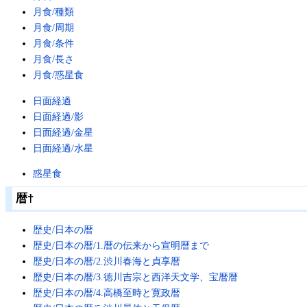
月食/種類
月食/周期
月食/条件
月食/長さ
月食/惑星食
日面経過
日面経過/影
日面経過/金星
日面経過/水星
惑星食
暦
†
歴史/日本の暦
歴史/日本の暦/1.暦の伝来から宣明暦まで
歴史/日本の暦/2.渋川春海と貞享暦
歴史/日本の暦/3.徳川吉宗と西洋天文学、宝暦暦
歴史/日本の暦/4.高橋至時と寛政暦