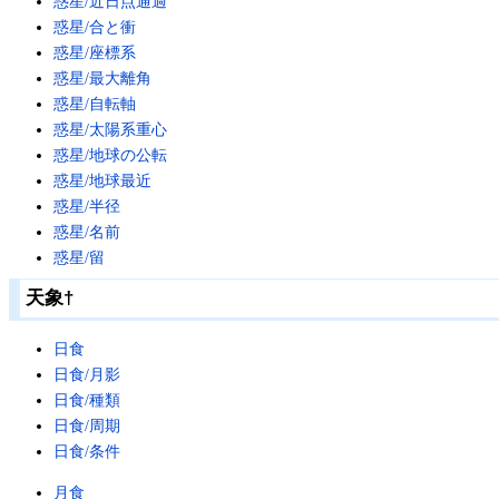
惑星/近日点通過
惑星/合と衝
惑星/座標系
惑星/最大離角
惑星/自転軸
惑星/太陽系重心
惑星/地球の公転
惑星/地球最近
惑星/半径
惑星/名前
惑星/留
天象
†
日食
日食/月影
日食/種類
日食/周期
日食/条件
月食