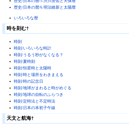
歴史/日本の暦/5.渋川景佑と天保暦
歴史/日本の暦/6.明治維新と太陽暦
いろいろな暦
時を刻む
†
時刻
時刻/いろいろな時計
時刻/うるう秒がなくなる？
時刻/夏時刻
時刻/恒星時と太陽時
時刻/時と場所をわきまえる
時刻/時の記念日
時刻/地球がまわると時がめぐる
時刻/地球の自転のふらつき
時刻/定時法と不定時法
時刻/日本の本初子午線
天文と航海
†