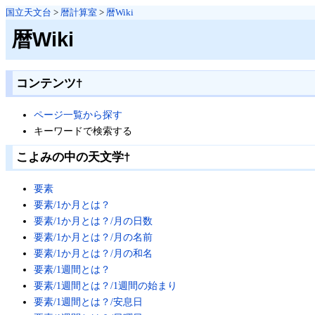
国立天文台
>
暦計算室
>
暦Wiki
暦Wiki
コンテンツ
†
ページ一覧から探す
キーワードで検索する
こよみの中の天文学
†
要素
要素/1か月とは？
要素/1か月とは？/月の日数
要素/1か月とは？/月の名前
要素/1か月とは？/月の和名
要素/1週間とは？
要素/1週間とは？/1週間の始まり
要素/1週間とは？/安息日