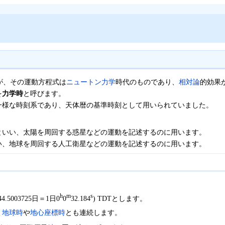
が、その運動方程式は
ニュートン力学
時代のものであり、
相対論
的効果
を
力学時
と呼びます。
一様な時刻系であり、天体暦の基準時刻として用いられていました。
といい、太陽を周回する惑星などの運動を記述するのに用います。
い、地球を周回する人工衛星などの運動を記述するのに用います。
h
m
s
44.5003725日＝1日0
0
32.184
) TDTとします。
。
地球時
や
地心座標時
とも連続します。