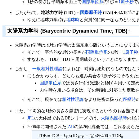
1秒の長さは平均海水面上で
国際単位系
の1秒＝
1原子秒
で
s
したがって、
地球力学時 (TDT)＝
国際原子時
(TAI)＋32.184
に
ゆえに地球力学時は
地球時
と実質的に同一なものといえ
太陽系力学時 (Barycentric Dynamical Time; TDB)
†
太陽系力学時は地球力学時の太陽系重心版ということになりま
そこで、平均的な1秒の長さが
国際単位系
の1秒＝
1原子秒
すなわち、TDB＝TDT＋周期成分ということになります
しかし、
一般相対性理論
によれば、時刻は絶対的なものではな
にもかかわらず、どちらも進み具合を1原子秒にそろえ
国際単位系
では長さ[m]は光速cと秒[s]を用い
力学時を用いる場合は、その時刻に対応した定数
そこで、現在では
相対性理論
をより厳密に扱った
座標時
また、平均的な1秒の長さを厳密に実現するというのも困難です
JPL
の天体暦であるDEシリーズでは、
太陽系座標時
の1
2006年に開催された
IAU
の第26回総会では、これをあら
TDB＝TCB－
L
×(JD
－
T
)×86400＋TDB
B
TCB
0
0