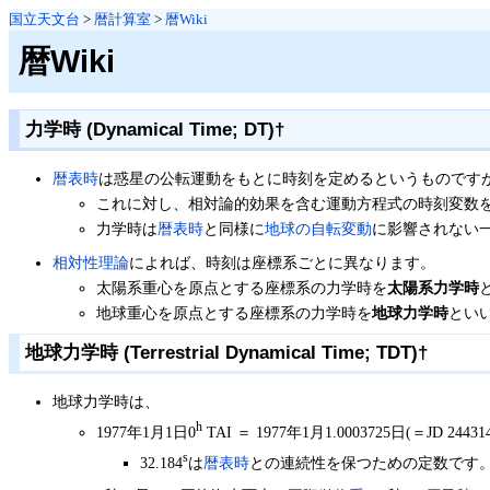
国立天文台
>
暦計算室
>
暦Wiki
暦Wiki
力学時 (Dynamical Time; DT)
†
暦表時
は惑星の公転運動をもとに時刻を定めるというものです
これに対し、相対論的効果を含む運動方程式の時刻変数
力学時は
暦表時
と同様に
地球の自転変動
に影響されない
相対性理論
によれば、時刻は座標系ごとに異なります。
太陽系重心を原点とする座標系の力学時を
太陽系力学時
地球重心を原点とする座標系の力学時を
地球力学時
とい
地球力学時 (Terrestrial Dynamical Time; TDT)
†
地球力学時は、
h
1977年1月1日0
TAI ＝ 1977年1月1.0003725日(＝JD 24431
s
32.184
は
暦表時
との連続性を保つための定数です