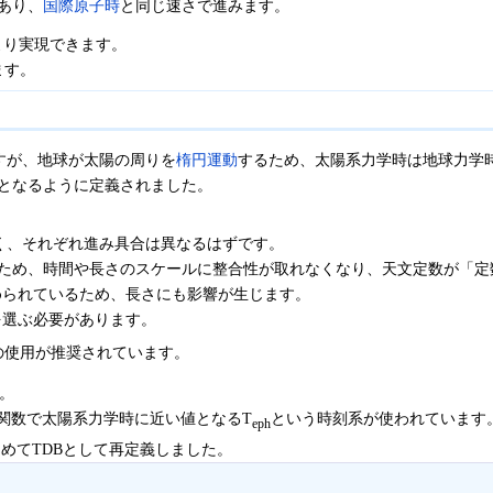
あり、
国際原子時
と同じ速さで進みます。
より実現できます。
ます。
すが、地球が太陽の周りを
楕円運動
するため、太陽系力学時は地球力学時
となるように定義されました。
。
く、それぞれ進み具合は異なるはずです。
たため、時間や長さのスケールに整合性が取れなくなり、天文定数が「定
て定められているため、長さにも影響が生じます。
を選ぶ必要があります。
の使用が推奨されています。
。
次関数で太陽系力学時に近い値となるT
という時刻系が使われています
eph
ためてTDBとして再定義しました。