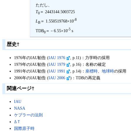
ただし、
T
＝ 2443144.5003725
0
-8
L
＝ 1.550519768×10
B
-5
TDB
＝－6.55×10
s
0
歴史
†
1976年のIAU勧告 (
IAU 1976
, p.11)：力学時の採用
1979年のIAU勧告 (
IAU 1979
, p.16)：名称の確定
1991年のIAU勧告 (
IAU 1991
, p.14)：
座標時
、
地球時
の採用
2006年のIAU勧告 (
IAU 2006
)：TDBの再定義
関連ページ
†
IAU
NASA
ケプラーの法則
ΔＴ
国際原子時