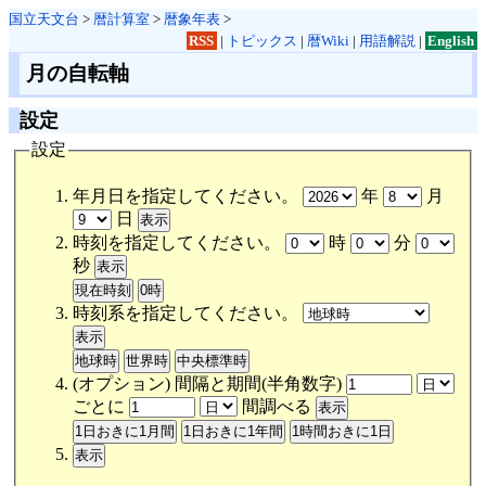
国立天文台
>
暦計算室
>
暦象年表
>
RSS
|
トピックス
|
暦Wiki
|
用語解説
|
English
月の自転軸
設定
設定
年月日を指定してください。
年
月
日
時刻を指定してください。
時
分
秒
時刻系を指定してください。
(オプション) 間隔と期間(半角数字)
ごとに
間調べる