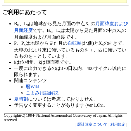
ご利用にあたって
B
、L
は地球から見た月面の中点X
の
月面緯度および
0
0
0
月面経度
です。B
、L
は太陽から見た月面の中点X
の
s
s
s
月面緯度および月面経度です。
P、P
は地球から見た月の
自転軸
(北側)とX
の向きで、
s
s
天球の北より東に傾いているものを＋、西に傾いてい
るものを－としています。
iは位相角、kは輝面率です。
一度に出力できるのは370日以内、400サイクル以内に
限られます。
関連コンテンツ
暦Wiki
こよみ用語解説
夏時刻
については考慮しておりません。
予告なく変更することがあります (ver.1.0h)。
Copyright(C) 1994- National Astronomical Observatory of Japan. All rights
reserved.
|
暦計算室について
|
利用規定
|