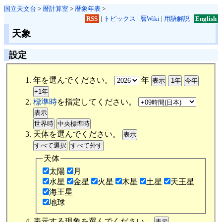
国立天文台
>
暦計算室
>
暦象年表
>
RSS
|
トピックス
|
暦Wiki
|
用語解説
|
English
天象
設定
年を選んでください。
年
標準時
を指定してください。
天体を選んでください。
天体
太陽
月
水星
金星
火星
木星
土星
天王星
海王星
地球
表示する現象を選んでください。