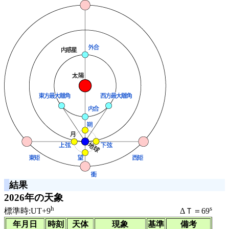
結果
2026年の天象
h
s
標準時:UT+9
ΔＴ＝69
年月日
時刻
天体
現象
基準
備考