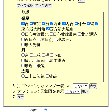
現象
惑星
合
東矩
衝
西矩
内合
外合
留
東方最大離角
西方最大離角
日心黄緯最北
日心黄緯最南
黄道通過
近日点
遠日点
地球最近
最大光度
月
朔
上弦
望
下弦
最北
最南
赤道通過
最近
最遠
太陽
二十四節気
雑節
(オプション) カレンダー表示に
(オプション) 天象図を表示