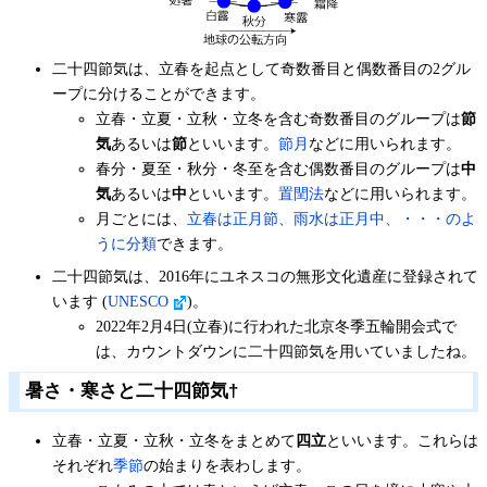
二十四節気は、立春を起点として奇数番目と偶数番目の2グル
ープに分けることができます。
立春・立夏・立秋・立冬を含む奇数番目のグループは
節
気
あるいは
節
といいます。
節月
などに用いられます。
春分・夏至・秋分・冬至を含む偶数番目のグループは
中
気
あるいは
中
といいます。
置閏法
などに用いられます。
月ごとには、
立春は正月節、雨水は正月中、・・・のよ
うに分類
できます。
二十四節気は、2016年にユネスコの無形文化遺産に登録されて
います (
UNESCO
)。
2022年2月4日(立春)に行われた北京冬季五輪開会式で
は、カウントダウンに二十四節気を用いていましたね。
暑さ・寒さと二十四節気
†
立春・立夏・立秋・立冬をまとめて
四立
といいます。これらは
それぞれ
季節
の始まりを表わします。