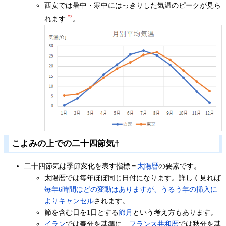
西安では暑中・寒中にはっきりした気温のピークが見ら
*2
れます
。
こよみの上での二十四節気
†
二十四節気は季節変化を表す指標＝
太陽暦
の要素です。
太陽暦では毎年ほぼ同じ日付になります。詳しく見れば
毎年6時間ほどの変動はありますが、うるう年の挿入に
よりキャンセル
されます。
節を含む日を1日とする
節月
という考え方もあります。
イラン
では春分を基準に、
フランス共和暦
では秋分を基