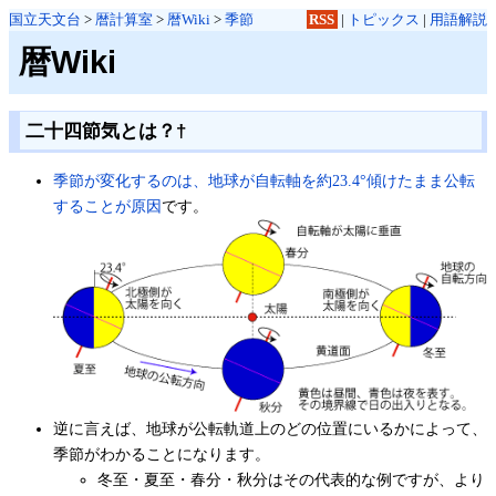
国立天文台
>
暦計算室
>
暦Wiki
>
季節
RSS
|
トピックス
|
用語解説
暦Wiki
二十四節気とは？
†
季節が変化するのは、地球が自転軸を約23.4°傾けたまま公転
することが原因
です。
逆に言えば、地球が公転軌道上のどの位置にいるかによって、
季節がわかることになります。
冬至・夏至・春分・秋分はその代表的な例ですが、より