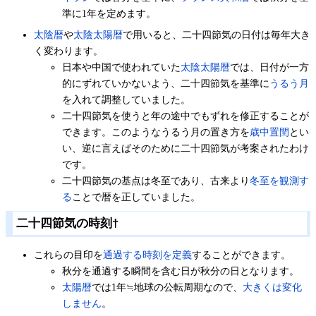
準に1年を定めます。
太陰暦
や
太陰太陽暦
で用いると、二十四節気の日付は毎年大き
く変わります。
日本や中国で使われていた
太陰太陽暦
では、日付が一方
的にずれていかないよう、二十四節気を基準に
うるう月
を入れて調整していました。
二十四節気を使うと年の途中でもずれを修正することが
できます。このようなうるう月の置き方を
歳中置閏
とい
い、逆に言えばそのために二十四節気が考案されたわけ
です。
二十四節気の基点は冬至であり、古来より
冬至を観測す
る
ことで暦を正していました。
二十四節気の時刻
†
これらの目印を
通過する時刻を定義
することができます。
秋分を通過する瞬間を含む日が秋分の日となります。
太陽暦
では1年≒地球の公転周期なので、
大きくは変化
しません
。