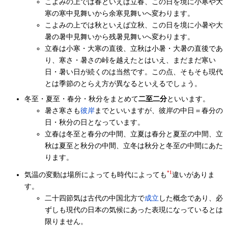
こよみの上では春といえば立春、この日を境に小寒や大
寒の寒中見舞いから余寒見舞いへ変わります。
こよみの上では秋といえば立秋、この日を境に小暑や大
暑の暑中見舞いから残暑見舞いへ変わります。
立春は小寒・大寒の直後、立秋は小暑・大暑の直後であ
り、寒さ・暑さの峠を越えたとはいえ、まだまだ寒い
日・暑い日が続くのは当然です。この点、そもそも現代
とは季節のとらえ方が異なるといえるでしょう。
冬至・夏至・春分・秋分をまとめて
二至二分
といいます。
暑さ寒さも
彼岸
までといいますが、彼岸の中日＝春分の
日・秋分の日となっています。
立春は冬至と春分の中間、立夏は春分と夏至の中間、立
秋は夏至と秋分の中間、立冬は秋分と冬至の中間にあた
ります。
*1
気温の変動は場所によっても時代によっても
違いがありま
す。
二十四節気は古代の中国北方で
成立
した概念であり、必
ずしも現代の日本の気候にあった表現になっているとは
限りません。