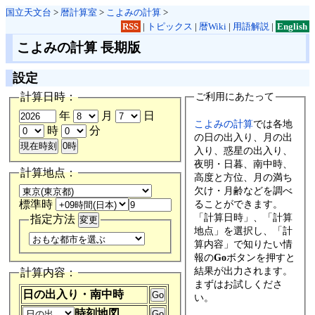
国立天文台
>
暦計算室
>
こよみの計算
>
RSS
|
トピックス
|
暦Wiki
|
用語解説
|
English
こよみの計算 長期版
設定
計算日時：
ご利用にあたって
年
月
日
こよみの計算
では各地
時
分
の日の出入り、月の出
入り、惑星の出入り、
夜明・日暮、南中時、
計算地点：
高度と方位、月の満ち
欠け・月齢などを調べ
ることができます。
標準時
「計算日時」、「計算
指定方法
地点」を選択し、「計
算内容」で知りたい情
報の
Go
ボタンを押すと
結果が出力されます。
計算内容：
まずはお試しくださ
日の出入り・南中時
い。
時刻地図