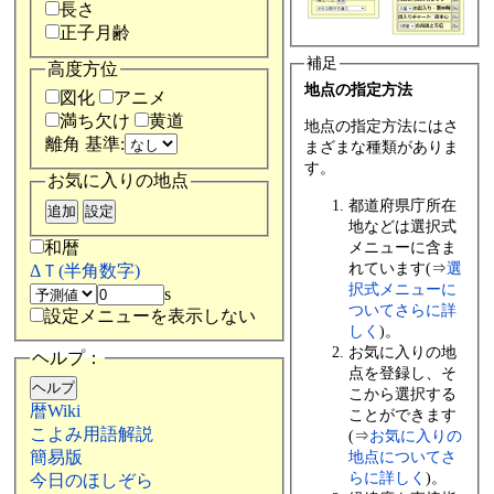
長さ
正子月齢
補足
高度方位
地点の指定方法
図化
アニメ
満ち欠け
黄道
地点の指定方法にはさ
離角 基準:
まざまな種類がありま
す。
お気に入りの地点
都道府県庁所在
地などは選択式
和暦
メニューに含ま
れています(⇒
選
ΔＴ(半角数字)
択式メニューに
s
ついてさらに詳
設定メニューを表示しない
しく
)。
お気に入りの地
ヘルプ：
点を登録し、そ
こから選択する
暦Wiki
ことができます
こよみ用語解説
(⇒
お気に入りの
地点についてさ
簡易版
らに詳しく
)。
今日のほしぞら