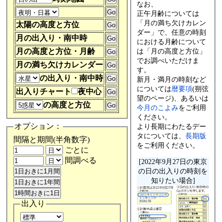
なお、
正午月齢については
「月の満ち欠けカレン
太陽の高度と方位
ダー」で、任意の時刻
月の出入り・南中時
における月齢について
は「月の高度と方位」
月の高度と方位・月齢
でお調べいただけま
月の満ち欠けカレンダー
す。
の出入り・南中時
新月・満月の時刻など
については
暦要項
(朔弦
出入りチャート
夜中心
望のページ)、あるいは
の高度と方位
今月のこよみ
をご利用
ください。
オプション：
より長期にわたるデー
タについては、
長期版
間隔と期間(半角数字)
をご利用ください。
ごとに
間調べる
[2022年9月27日の東京
の日の出入りの時刻を
知りたい場合]
出入り