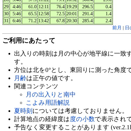
29
4:46
61.0
12:11
76.4
19:29
296.5
0.4
30
5:46
65.5
12:58
72.5
20:01
291.4
1.4
31
6:46
71.2
13:42
67.8
20:30
285.4
2.4
前月
|
日
ご利用にあたって
出入りの時刻は月の中心が地平線に一致
す。
方位は北を0°とし、東回りに測った角度
月齢
は正午の値です。
関連コンテンツ
月の出入りと南中
こよみ用語解説
夏時刻
については考慮しておりません。
計算地点の経緯度は
度の小数
で表示され
予告なく変更することがあります (ver.2.1