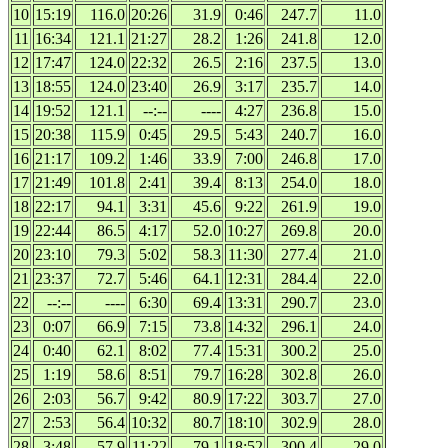
10
15:19
116.0
20:26
31.9
0:46
247.7
11.0
11
16:34
121.1
21:27
28.2
1:26
241.8
12.0
12
17:47
124.0
22:32
26.5
2:16
237.5
13.0
13
18:55
124.0
23:40
26.9
3:17
235.7
14.0
14
19:52
121.1
--:--
----
4:27
236.8
15.0
15
20:38
115.9
0:45
29.5
5:43
240.7
16.0
16
21:17
109.2
1:46
33.9
7:00
246.8
17.0
17
21:49
101.8
2:41
39.4
8:13
254.0
18.0
18
22:17
94.1
3:31
45.6
9:22
261.9
19.0
19
22:44
86.5
4:17
52.0
10:27
269.8
20.0
20
23:10
79.3
5:02
58.3
11:30
277.4
21.0
21
23:37
72.7
5:46
64.1
12:31
284.4
22.0
22
--:--
----
6:30
69.4
13:31
290.7
23.0
23
0:07
66.9
7:15
73.8
14:32
296.1
24.0
24
0:40
62.1
8:02
77.4
15:31
300.2
25.0
25
1:19
58.6
8:51
79.7
16:28
302.8
26.0
26
2:03
56.7
9:42
80.9
17:22
303.7
27.0
27
2:53
56.4
10:32
80.7
18:10
302.9
28.0
28
3:48
57.9
11:22
79.1
18:52
300.4
29.0