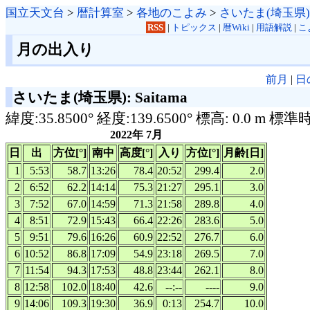
国立天文台
>
暦計算室
>
各地のこよみ
>
さいたま(埼玉県)
RSS
|
トピックス
|
暦Wiki
|
用語解説
|
こ
月の出入り
前月
|
日
さいたま(埼玉県): Saitama
緯度:35.8500° 経度:139.6500° 標高: 0.0 m 標準
2022年 7月
日
出
方位[°]
南中
高度[°]
入り
方位[°]
月齢[日]
1
5:53
58.7
13:26
78.4
20:52
299.4
2.0
2
6:52
62.2
14:14
75.3
21:27
295.1
3.0
3
7:52
67.0
14:59
71.3
21:58
289.8
4.0
4
8:51
72.9
15:43
66.4
22:26
283.6
5.0
5
9:51
79.6
16:26
60.9
22:52
276.7
6.0
6
10:52
86.8
17:09
54.9
23:18
269.5
7.0
7
11:54
94.3
17:53
48.8
23:44
262.1
8.0
8
12:58
102.0
18:40
42.6
--:--
----
9.0
9
14:06
109.3
19:30
36.9
0:13
254.7
10.0