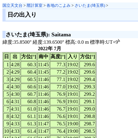
国立天文台
>
暦計算室
>
各地のこよみ
>
さいたま(埼玉県)
>
日の出入り
さいたま(埼玉県): Saitama
h
緯度:35.8500° 経度:139.6500° 標高: 0.0 m 標準時:UT+9
2022年 7月
日
出
方位[°]
南中
高度[°]
入り
方位[°]
1
4:28
60.3
11:45
77.3
19:02
299.6
2
4:29
60.4
11:45
77.2
19:02
299.6
3
4:29
60.5
11:46
77.1
19:02
299.4
4
4:30
60.6
11:46
77.0
19:02
299.3
5
4:30
60.7
11:46
76.9
19:01
299.2
6
4:31
60.8
11:46
76.9
19:01
299.1
7
4:31
61.0
11:46
76.7
19:01
299.0
8
4:32
61.1
11:46
76.6
19:01
298.8
9
4:33
61.3
11:47
76.5
19:00
298.7
10
4:33
61.4
11:47
76.4
19:00
298.5