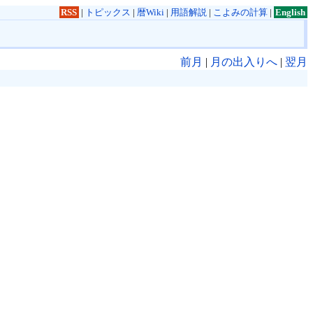
RSS
|
トピックス
|
暦Wiki
|
用語解説
|
こよみの計算
|
English
前月
|
月の出入りへ
|
翌月