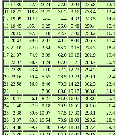
10
17:36
122.9
22:24
27.9
2:03
235.8
12.4
11
18:27
118.8
23:27
31.5
3:16
238.4
13.4
12
19:09
112.7
--:--
----
4:32
243.5
14.4
13
19:45
105.4
0:25
36.6
5:48
250.4
15.4
14
20:15
97.5
1:18
42.7
7:00
258.2
16.4
15
20:43
89.6
2:07
49.2
8:09
266.3
17.4
16
21:10
82.0
2:54
55.7
9:15
274.3
18.4
17
21:37
74.9
3:39
62.0
10:18
281.9
19.4
18
22:07
68.7
4:24
67.6
11:21
288.7
20.4
19
22:39
63.4
5:10
72.5
12:23
294.5
21.4
20
23:16
59.4
5:57
76.5
13:23
299.1
22.4
21
23:58
56.9
6:46
79.3
14:22
302.3
23.4
22
--:--
----
7:36
80.8
15:17
303.8
24.4
23
0:47
56.1
8:27
81.0
16:07
303.6
25.4
24
1:40
57.0
9:18
79.9
16:51
301.6
26.4
25
2:38
59.6
10:07
77.5
17:30
298.1
27.4
26
3:37
63.8
10:54
73.9
18:03
293.2
28.4
27
4:38
69.2
11:40
69.4
18:33
287.4
29.4
28
5:39
75.5
12:24
64.1
19:00
280.8
0.8