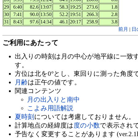
29
6:40
82.6
13:07
58.3
19:25
273.6
1.8
30
7:41
90.0
13:50
52.2
19:51
266.3
2.8
31
8:43
97.6
14:34
46.1
20:17
258.9
3.8
前月
|
日
ご利用にあたって
出入りの時刻は月の中心が地平線に一致
す。
方位は北を0°とし、東回りに測った角度
月齢
は正午の値です。
関連コンテンツ
月の出入りと南中
こよみ用語解説
夏時刻
については考慮しておりません。
計算地点の経緯度は
度の小数
で表示され
予告なく変更することがあります (ver.2.1