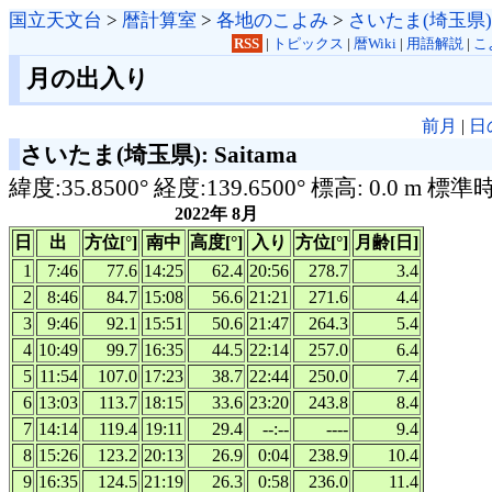
国立天文台
>
暦計算室
>
各地のこよみ
>
さいたま(埼玉県)
RSS
|
トピックス
|
暦Wiki
|
用語解説
|
こ
月の出入り
前月
|
日
さいたま(埼玉県): Saitama
緯度:35.8500° 経度:139.6500° 標高: 0.0 m 標準
2022年 8月
日
出
方位[°]
南中
高度[°]
入り
方位[°]
月齢[日]
1
7:46
77.6
14:25
62.4
20:56
278.7
3.4
2
8:46
84.7
15:08
56.6
21:21
271.6
4.4
3
9:46
92.1
15:51
50.6
21:47
264.3
5.4
4
10:49
99.7
16:35
44.5
22:14
257.0
6.4
5
11:54
107.0
17:23
38.7
22:44
250.0
7.4
6
13:03
113.7
18:15
33.6
23:20
243.8
8.4
7
14:14
119.4
19:11
29.4
--:--
----
9.4
8
15:26
123.2
20:13
26.9
0:04
238.9
10.4
9
16:35
124.5
21:19
26.3
0:58
236.0
11.4