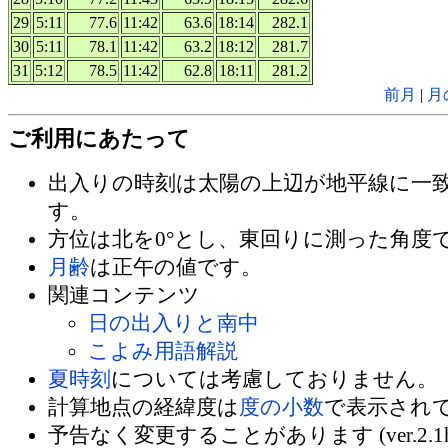
29
5:11
77.6
11:42
63.6
18:14
282.1
30
5:11
78.1
11:42
63.2
18:12
281.7
31
5:12
78.5
11:42
62.8
18:11
281.2
前月
|
月
ご利用にあたって
出入りの時刻は太陽の上辺が地平線に一
す。
方位は北を0°とし、東回りに測った角度
月齢
は正午の値です。
関連コンテンツ
日の出入りと南中
こよみ用語解説
夏時刻
については考慮しておりません。
計算地点の経緯度は
度の小数
で表示され
予告なく変更することがあります (ver.2.1