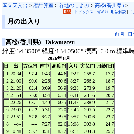
国立天文台
>
暦計算室
>
各地のこよみ
>
高松(香川県)
>
RSS
|
トピックス
|
暦Wiki
|
用語解説
|
こ
月の出入り
前月
|
日
高松(香川県): Takamatsu
緯度:34.3500° 経度:134.0500° 標高: 0.0 m 標準
2026年 8月
日
出
方位[°]
南中
高度[°]
入り
方位[°]
月齢[日]
1
20:34
97.4
1:43
44.6
7:27
258.7
17.7
2
21:00
90.0
2:26
50.6
8:27
266.2
18.7
3
21:26
82.4
3:09
56.9
9:28
273.9
19.7
4
21:54
75.0
3:54
63.3
10:31
281.6
20.7
5
22:26
68.1
4:40
69.5
11:37
288.9
21.7
6
23:05
62.2
5:31
75.0
12:45
295.5
22.7
7
23:51
57.8
6:27
79.5
13:57
300.6
23.7
8
--:--
----
7:27
82.6
15:08
303.8
24.7
9
0:48
55.7
8:31
83.7
16:14
304.3
25.7