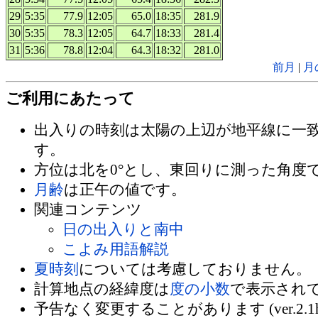
29
5:35
77.9
12:05
65.0
18:35
281.9
30
5:35
78.3
12:05
64.7
18:33
281.4
31
5:36
78.8
12:04
64.3
18:32
281.0
前月
|
月
ご利用にあたって
出入りの時刻は太陽の上辺が地平線に一
す。
方位は北を0°とし、東回りに測った角度
月齢
は正午の値です。
関連コンテンツ
日の出入りと南中
こよみ用語解説
夏時刻
については考慮しておりません。
計算地点の経緯度は
度の小数
で表示され
予告なく変更することがあります (ver.2.1