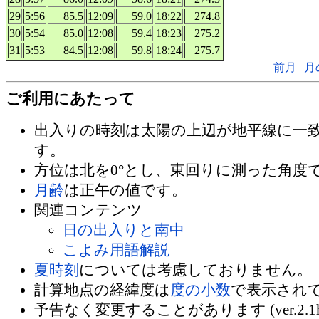
29
5:56
85.5
12:09
59.0
18:22
274.8
30
5:54
85.0
12:08
59.4
18:23
275.2
31
5:53
84.5
12:08
59.8
18:24
275.7
前月
|
月
ご利用にあたって
出入りの時刻は太陽の上辺が地平線に一
す。
方位は北を0°とし、東回りに測った角度
月齢
は正午の値です。
関連コンテンツ
日の出入りと南中
こよみ用語解説
夏時刻
については考慮しておりません。
計算地点の経緯度は
度の小数
で表示され
予告なく変更することがあります (ver.2.1