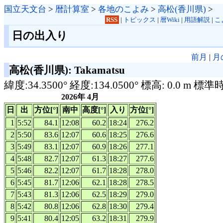
国立天文台
>
暦計算室
>
各地のこよみ
>
高松(香川県)
>
RSS
|
トピックス
|
暦Wiki
|
用語解説
|
こ
日の出入り
前月
|
月
高松(香川県): Takamatsu
緯度:34.3500° 経度:134.0500° 標高: 0.0 m 標準
2026年 4月
日
出
方位[°]
南中
高度[°]
入り
方位[°]
1
5:52
84.1
12:08
60.2
18:24
276.2
2
5:50
83.6
12:07
60.6
18:25
276.6
3
5:49
83.1
12:07
60.9
18:26
277.1
4
5:48
82.7
12:07
61.3
18:27
277.6
5
5:46
82.2
12:07
61.7
18:28
278.0
6
5:45
81.7
12:06
62.1
18:28
278.5
7
5:43
81.3
12:06
62.5
18:29
279.0
8
5:42
80.8
12:06
62.8
18:30
279.4
9
5:41
80.4
12:05
63.2
18:31
279.9