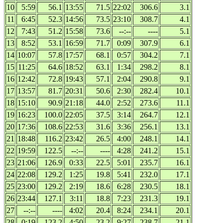
10
5:59
56.1
13:55
71.5
22:02
306.6
3.1
11
6:45
52.3
14:56
73.5
23:10
308.7
4.1
12
7:43
51.2
15:58
73.6
--:--
----
5.1
13
8:52
53.1
16:59
71.7
0:09
307.9
6.1
14
10:07
57.8
17:57
68.1
0:57
304.2
7.1
15
11:25
64.6
18:52
63.1
1:34
298.2
8.1
16
12:42
72.8
19:43
57.1
2:04
290.8
9.1
17
13:57
81.7
20:31
50.6
2:30
282.4
10.1
18
15:10
90.9
21:18
44.0
2:52
273.6
11.1
19
16:23
100.0
22:05
37.5
3:14
264.7
12.1
20
17:36
108.6
22:53
31.6
3:36
256.1
13.1
21
18:48
116.2
23:42
26.5
4:00
248.1
14.1
22
19:59
122.5
--:--
----
4:28
241.2
15.1
23
21:06
126.9
0:33
22.5
5:01
235.7
16.1
24
22:08
129.2
1:25
19.8
5:41
232.0
17.1
25
23:00
129.2
2:19
18.6
6:28
230.5
18.1
26
23:44
127.1
3:11
18.8
7:23
231.3
19.1
27
--:--
----
4:02
20.4
8:24
234.1
20.1
28
0:19
123.2
4:50
23.2
9:27
238.7
21.1