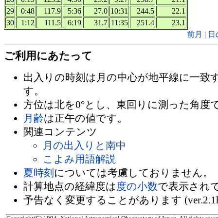
29
0:48
117.9
5:36
27.0
10:31
244.5
22.1
30
1:12
111.5
6:19
31.7
11:35
251.4
23.1
前月
|
日
ご利用にあたって
出入りの時刻は月の中心が地平線に一致
す。
方位は北を0°とし、東回りに測った角度
月齢
は正午の値です。
関連コンテンツ
月の出入りと南中
こよみ用語解説
夏時刻
については考慮しておりません。
計算地点の経緯度は
度の小数
で表示され
予告なく変更することがあります (ver.2.1