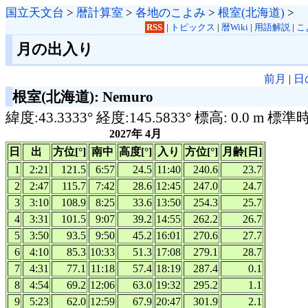
国立天文台
>
暦計算室
>
各地のこよみ
>
根室(北海道)
>
RSS
|
トピックス
|
暦Wiki
|
用語解説
|
こ
月の出入り
前月
|
日
根室(北海道): Nemuro
緯度:43.3333° 経度:145.5833° 標高: 0.0 m 標準
2027年 4月
日
出
方位[°]
南中
高度[°]
入り
方位[°]
月齢[日]
1
2:21
121.5
6:57
24.5
11:40
240.6
23.7
2
2:47
115.7
7:42
28.6
12:45
247.0
24.7
3
3:10
108.9
8:25
33.6
13:50
254.3
25.7
4
3:31
101.5
9:07
39.2
14:55
262.2
26.7
5
3:50
93.5
9:50
45.2
16:01
270.6
27.7
6
4:10
85.3
10:33
51.3
17:08
279.1
28.7
7
4:31
77.1
11:18
57.4
18:19
287.4
0.1
8
4:54
69.2
12:06
63.0
19:32
295.2
1.1
9
5:23
62.0
12:59
67.9
20:47
301.9
2.1