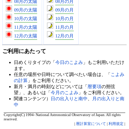
08月の太陽
08月の月
09月の太陽
09月の月
10月の太陽
10月の月
11月の太陽
11月の月
12月の太陽
12月の月
ご利用にあたって
日めくりタイプの「
今日のこよみ
」もご利用いただけ
ます。
任意の場所や日時について調べたい場合は、「
こよみ
の計算
」をご利用ください。
新月・満月の時刻などについては「
暦要項
の朔弦
望」、あるいは「
今月のこよみ
」をご利用ください。
関連コンテンツ）
日の出入りと南中
、
月の出入りと南
中
Copyright(C) 1994- National Astronomical Observatory of Japan. All rights
reserved.
|
暦計算室について
|
利用規定
|