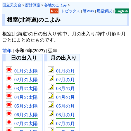
国立天文台
>
暦計算室
>
各地のこよみ
>
RSS
|
トピックス
|
暦Wiki
|
用語解説
|
English
根室(北海道)のこよみ
根室(北海道)の日の出入り/南中、月の出入り/南中/月齢を月
ごとにまとめたものです。
前年
|
令和 9年(2027)
| 翌年
日の出入り
月の出入り
01月の太陽
01月の月
02月の太陽
02月の月
03月の太陽
03月の月
04月の太陽
04月の月
05月の太陽
05月の月
06月の太陽
06月の月
07月の太陽
07月の月