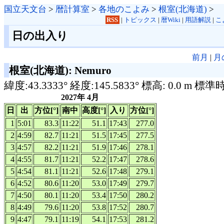
国立天文台
>
暦計算室
>
各地のこよみ
>
根室(北海道)
>
RSS
|
トピックス
|
暦Wiki
|
用語解説
|
こ
日の出入り
前月
|
月
根室(北海道): Nemuro
緯度:43.3333° 経度:145.5833° 標高: 0.0 m 標準
2027年 4月
日
出
方位[°]
南中
高度[°]
入り
方位[°]
1
5:01
83.3
11:22
51.1
17:43
277.0
2
4:59
82.7
11:21
51.5
17:45
277.5
3
4:57
82.2
11:21
51.9
17:46
278.1
4
4:55
81.7
11:21
52.2
17:47
278.6
5
4:54
81.1
11:21
52.6
17:48
279.1
6
4:52
80.6
11:20
53.0
17:49
279.7
7
4:50
80.1
11:20
53.4
17:50
280.2
8
4:49
79.6
11:20
53.8
17:52
280.7
9
4:47
79.1
11:19
54.1
17:53
281.2