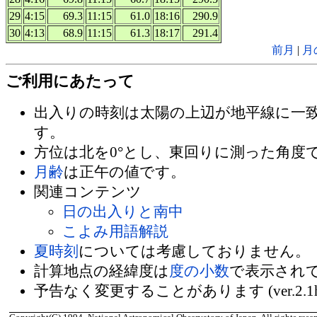
29
4:15
69.3
11:15
61.0
18:16
290.9
30
4:13
68.9
11:15
61.3
18:17
291.4
前月
|
月
ご利用にあたって
出入りの時刻は太陽の上辺が地平線に一
す。
方位は北を0°とし、東回りに測った角度
月齢
は正午の値です。
関連コンテンツ
日の出入りと南中
こよみ用語解説
夏時刻
については考慮しておりません。
計算地点の経緯度は
度の小数
で表示され
予告なく変更することがあります (ver.2.1