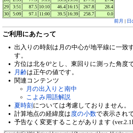
29
3:51
87.5
10:10
46.4
16:15
267.8
28.4
30
5:09
97.1
11:00
39.5
16:39
258.7
0.0
前月
|
日
ご利用にあたって
出入りの時刻は月の中心が地平線に一致
す。
方位は北を0°とし、東回りに測った角度
月齢
は正午の値です。
関連コンテンツ
月の出入りと南中
こよみ用語解説
夏時刻
については考慮しておりません。
計算地点の経緯度は
度の小数
で表示され
予告なく変更することがあります (ver.2.1