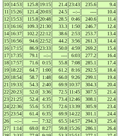
10
14:53
125.8
19:15
21.4
23:43
235.6
9.4
11
15:26
121.4
20:03
24.5
--:--
----
10.4
12
15:53
115.8
20:48
28.5
0:46
240.6
11.4
13
16:16
109.3
21:30
33.3
1:50
246.7
12.4
14
16:37
102.2
22:12
38.6
2:53
253.7
13.4
15
16:56
94.6
22:52
44.2
3:56
261.3
14.4
16
17:15
86.9
23:33
50.0
4:59
269.2
15.4
17
17:35
79.1
--:--
----
6:03
277.2
16.4
18
17:57
71.6
0:15
55.8
7:08
285.1
17.4
19
18:22
64.7
1:00
61.2
8:16
292.5
18.4
20
18:54
58.7
1:48
66.0
9:26
299.1
19.4
21
19:33
54.3
2:40
69.9
10:37
304.3
20.4
22
20:23
52.0
3:36
72.5
11:45
307.5
21.4
23
21:25
52.4
4:35
73.4
12:46
308.1
22.4
24
22:36
55.6
5:35
72.6
13:39
305.9
23.4
25
23:54
61.4
6:35
69.9
14:22
301.1
24.4
26
--:--
----
7:32
65.5
14:57
294.3
25.4
27
1:14
69.0
8:27
59.8
15:26
286.1
26.4
28
2:33
77.9
9:19
53.3
15:51
277.1
27.4