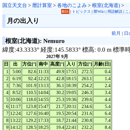
国立天文台
>
暦計算室
>
各地のこよみ
>
根室(北海道)
>
RSS
|
トピックス
|
暦Wiki
|
用語解説
|
こ
月の出入り
前月
|
日
根室(北海道): Nemuro
緯度:43.3333° 経度:145.5833° 標高: 0.0 m 標準
2027年 9月
日
出
方位[°]
南中
高度[°]
入り
方位[°]
月齢[日]
1
5:00
82.6
11:33
49.9
17:51
272.5
0.4
2
6:19
92.4
12:23
42.8
18:15
263.1
1.4
3
7:36
101.9
13:13
36.1
18:39
254.2
2.4
4
8:52
110.5
14:04
30.2
19:05
246.3
3.4
5
10:06
118.0
14:55
25.3
19:36
239.6
4.4
6
11:17
123.8
15:47
21.7
20:11
234.6
5.4
7
12:24
127.6
16:40
19.5
20:54
231.6
6.4
8
13:22
129.2
17:33
18.7
21:44
230.8
7.4
9
14:12
128.5
18:25
19.4
22:41
232.2
8.4