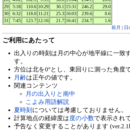
29
5:18
110.6
10:29
30.1
15:31
246.2
29.0
30
6:32
118.0
11:21
25.3
16:03
239.6
0.6
31
7:45
123.7
12:16
21.7
16:41
234.7
1.6
前月
|
日
ご利用にあたって
出入りの時刻は月の中心が地平線に一致
す。
方位は北を0°とし、東回りに測った角度
月齢
は正午の値です。
関連コンテンツ
月の出入りと南中
こよみ用語解説
夏時刻
については考慮しておりません。
計算地点の経緯度は
度の小数
で表示され
予告なく変更することがあります (ver.2.1