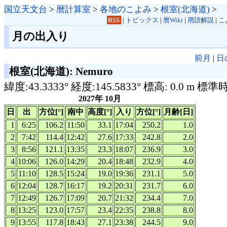
国立天文台
>
暦計算室
>
各地のこよみ
>
根室(北海道)
>
RSS
|
トピックス
|
暦Wiki
|
用語解説
|
こ
月の出入り
前月
|
日
根室(北海道): Nemuro
緯度:43.3333° 経度:145.5833° 標高: 0.0 m 標準
2027年 10月
日
出
方位[°]
南中
高度[°]
入り
方位[°]
月齢[日]
1
6:25
106.2
11:50
33.1
17:04
250.2
1.0
2
7:42
114.4
12:42
27.6
17:33
242.8
2.0
3
8:56
121.1
13:35
23.3
18:07
236.9
3.0
4
10:06
126.0
14:29
20.4
18:48
232.9
4.0
5
11:10
128.5
15:24
19.0
19:36
231.1
5.0
6
12:04
128.7
16:17
19.2
20:31
231.7
6.0
7
12:49
126.7
17:09
20.7
21:32
234.4
7.0
8
13:25
123.0
17:57
23.4
22:35
238.8
8.0
9
13:55
117.8
18:43
27.1
23:38
244.5
9.0