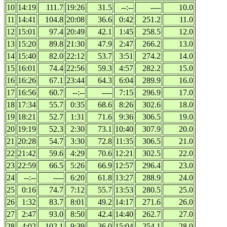
10
14:19
111.7
19:26
31.5
--:--
----
10.0
11
14:41
104.8
20:08
36.6
0:42
251.2
11.0
12
15:01
97.4
20:49
42.1
1:45
258.5
12.0
13
15:20
89.8
21:30
47.9
2:47
266.2
13.0
14
15:40
82.0
22:12
53.7
3:51
274.2
14.0
15
16:01
74.4
22:56
59.3
4:57
282.2
15.0
16
16:26
67.1
23:44
64.3
6:04
289.9
16.0
17
16:56
60.7
--:--
----
7:15
296.9
17.0
18
17:34
55.7
0:35
68.6
8:26
302.6
18.0
19
18:21
52.7
1:31
71.6
9:36
306.5
19.0
20
19:19
52.3
2:30
73.1
10:40
307.9
20.0
21
20:28
54.7
3:30
72.8
11:35
306.5
21.0
22
21:42
59.6
4:29
70.6
12:21
302.5
22.0
23
22:59
66.5
5:26
66.9
12:57
296.4
23.0
24
--:--
----
6:20
61.8
13:27
288.9
24.0
25
0:16
74.7
7:12
55.7
13:53
280.5
25.0
26
1:32
83.7
8:01
49.2
14:17
271.6
26.0
27
2:47
93.0
8:50
42.4
14:40
262.7
27.0
28
4:02
102.1
9:39
36.0
15:04
254.1
28.0