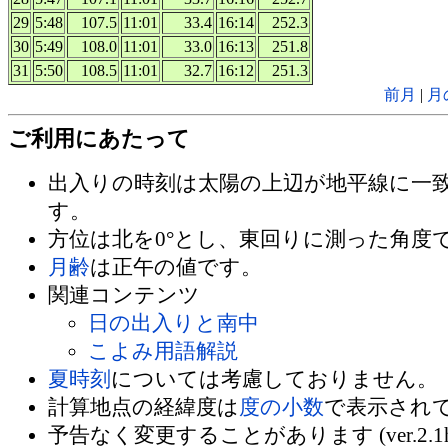
29
5:48
107.5
11:01
33.4
16:14
252.3
30
5:49
108.0
11:01
33.0
16:13
251.8
31
5:50
108.5
11:01
32.7
16:12
251.3
前月
|
月
ご利用にあたって
出入りの時刻は太陽の上辺が地平線に一
す。
方位は北を0°とし、東回りに測った角度
月齢
は正午の値です。
関連コンテンツ
日の出入りと南中
こよみ用語解説
夏時刻
については考慮しておりません。
計算地点の経緯度は
度の小数
で表示され
予告なく変更することがあります (ver.2.1