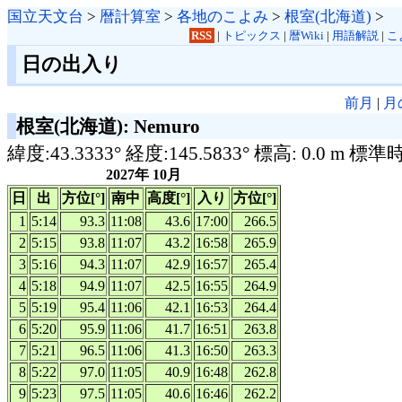
国立天文台
>
暦計算室
>
各地のこよみ
>
根室(北海道)
>
RSS
|
トピックス
|
暦Wiki
|
用語解説
|
こ
日の出入り
前月
|
月
根室(北海道): Nemuro
緯度:43.3333° 経度:145.5833° 標高: 0.0 m 標準
2027年 10月
日
出
方位[°]
南中
高度[°]
入り
方位[°]
1
5:14
93.3
11:08
43.6
17:00
266.5
2
5:15
93.8
11:07
43.2
16:58
265.9
3
5:16
94.3
11:07
42.9
16:57
265.4
4
5:18
94.9
11:07
42.5
16:55
264.9
5
5:19
95.4
11:06
42.1
16:53
264.4
6
5:20
95.9
11:06
41.7
16:51
263.8
7
5:21
96.5
11:06
41.3
16:50
263.3
8
5:22
97.0
11:05
40.9
16:48
262.8
9
5:23
97.5
11:05
40.6
16:46
262.2