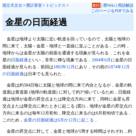
国立天文台
>
暦計算室
>
トピックス
>
RSS
|
暦Wiki
|
用語解説
このページをPDFでみる
金星の日面経過
金星は地球より太陽に近い軌道を回っているので，太陽と地球の
間に来て，太陽－金星－地球と一直線に並ぶことがある．この時，
地球からは金星が太陽の前面を通過する現象が見られる．これを金
星の
日面経過
といい，非常に稀な現象である．
2004年6月
に金星の日
面経過が見られる．前回は
1882年12月
にあり，その前の
1874年12月
の日面経過
は日本でも見られた．
金星は約584日毎に太陽と地球の間に来て内合となるが，金星の軌
道面は黄道面 (地球の軌道面) に対して約3°傾いているため，日面経
過は地球が金星の昇交点または降交点方向に来て，同時に金星も昇
交点または降交点に来たときに起こる (図1)．地球が金星の昇交点の
方向に来るのは毎年12月初旬，降交点に来るのは6月初旬頃である．
このため，
金星の日面経過は6月か12月に起こる
．
金星の昇交点に対して，金星と地球が1周する時間はそれぞれ，約