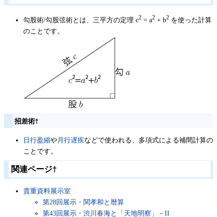
2
2
2
勾股術/勾股弦術とは、三平方の定理 c
= a
+ b
を使った計算
のことです。
招差術
†
日行盈縮
や
月行遅疾
などで使われる、多項式による補間計算の
ことです。
関連ページ
†
貴重資料展示室
第28回展示・関孝和と暦算
第43回展示・渋川春海と「天地明察」－II