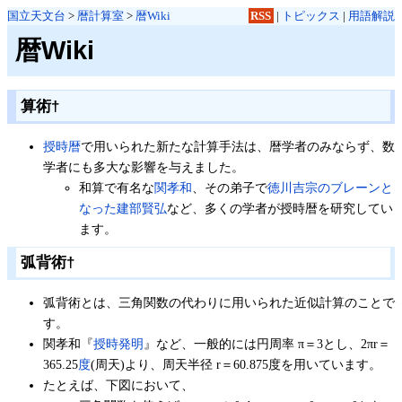
国立天文台
>
暦計算室
>
暦Wiki
RSS
|
トピックス
|
用語解説
暦Wiki
算術
†
授時暦
で用いられた新たな計算手法は、暦学者のみならず、数
学者にも多大な影響を与えました。
和算で有名な
関孝和
、その弟子で
徳川吉宗のブレーンと
なった建部賢弘
など、多くの学者が授時暦を研究してい
ます。
弧背術
†
弧背術とは、三角関数の代わりに用いられた近似計算のことで
す。
関孝和『
授時発明
』など、一般的には円周率 π＝3とし、2πr＝
365.25
度
(周天)より、周天半径 r＝60.875度を用いています。
たとえば、下図において、