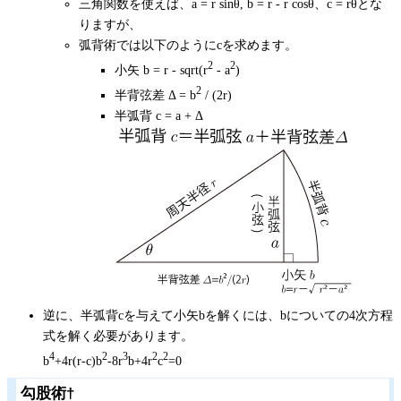
三角関数を使えば、a = r sinθ, b = r - r cosθ、c = rθとな
りますが、
弧背術では以下のようにcを求めます。
2
2
小矢 b = r - sqrt(r
- a
)
2
半背弦差 Δ = b
/ (2r)
半弧背 c = a + Δ
逆に、半弧背cを与えて小矢bを解くには、bについての4次方程
式を解く必要があります。
4
2
3
2
2
b
+4r(r-c)b
-8r
b+4r
c
=0
勾股術
†