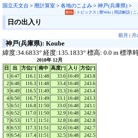
国立天文台
>
暦計算室
>
各地のこよみ
>
神戸(兵庫県)
>
RSS
|
トピックス
|
暦Wiki
|
用語解説
|
こ
日の出入り
前月
|
月
神戸(兵庫県): Koube
緯度:34.6833° 経度:135.1833° 標高: 0.0 m 標準
2018年 12月
日
出
方位[°]
南中
高度[°]
入り
方位[°]
1
6:47
116.1
11:48
33.6
16:49
243.8
2
6:48
116.3
11:48
33.4
16:48
243.6
3
6:49
116.5
11:49
33.3
16:48
243.4
4
6:50
116.7
11:49
33.1
16:48
243.3
5
6:51
116.8
11:50
33.0
16:48
243.1
6
6:52
117.0
11:50
32.9
16:48
242.9
7
6:53
117.1
11:51
32.8
16:48
242.8
8
6:53
117.3
11:51
32.6
16:48
242.7
9
6:54
117.4
11:51
32.5
16:48
242.5