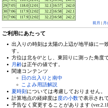
29
7:05
118.0
12:01
32.1
16:57
242.0
30
7:06
117.9
12:02
32.2
16:58
242.1
31
7:06
117.9
12:02
32.2
16:58
242.2
前月
|
月
ご利用にあたって
出入りの時刻は太陽の上辺が地平線に一
す。
方位は北を0°とし、東回りに測った角度
月齢
は正午の値です。
関連コンテンツ
日の出入りと南中
こよみ用語解説
夏時刻
については考慮しておりません。
計算地点の経緯度は
度の小数
で表示され
予告なく変更することがあります (ver.2.1