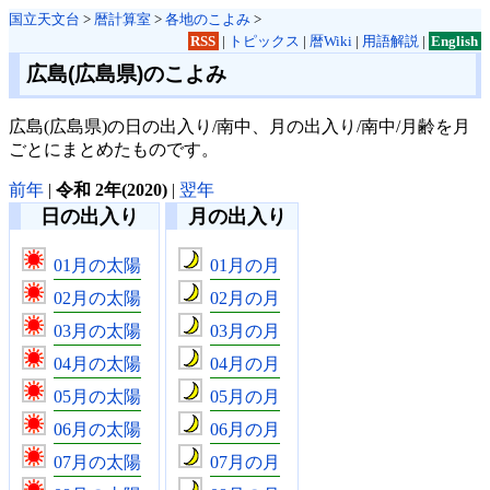
国立天文台
>
暦計算室
>
各地のこよみ
>
RSS
|
トピックス
|
暦Wiki
|
用語解説
|
English
広島(広島県)のこよみ
広島(広島県)の日の出入り/南中、月の出入り/南中/月齢を月
ごとにまとめたものです。
前年
|
令和 2年(2020)
|
翌年
日の出入り
月の出入り
01月の太陽
01月の月
02月の太陽
02月の月
03月の太陽
03月の月
04月の太陽
04月の月
05月の太陽
05月の月
06月の太陽
06月の月
07月の太陽
07月の月