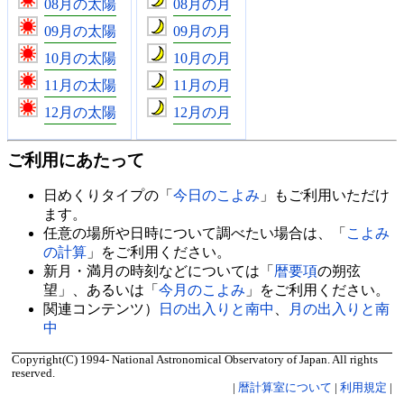
08月の太陽
08月の月
09月の太陽
09月の月
10月の太陽
10月の月
11月の太陽
11月の月
12月の太陽
12月の月
ご利用にあたって
日めくりタイプの「
今日のこよみ
」もご利用いただけ
ます。
任意の場所や日時について調べたい場合は、「
こよみ
の計算
」をご利用ください。
新月・満月の時刻などについては「
暦要項
の朔弦
望」、あるいは「
今月のこよみ
」をご利用ください。
関連コンテンツ）
日の出入りと南中
、
月の出入りと南
中
Copyright(C) 1994- National Astronomical Observatory of Japan. All rights
reserved.
|
暦計算室について
|
利用規定
|