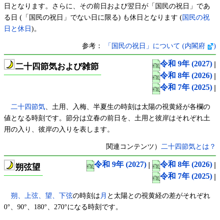
日となります。さらに、その前日および翌日が「国民の祝日」であ
る日 (「国民の祝日」でない日に限る) も休日となります (
国民の祝
日と休日
)。
参考：
「国民の祝日」について (内閣府
)
令和 9年 (2027)
|
二十四節気および雑節
令和 8年 (2026)
|
令和 7年 (2025)
|
二十四節気
、土用、入梅、半夏生の時刻は太陽の視黄経が各欄の
値となる時刻です。節分は立春の前日を、土用と彼岸はそれぞれ土
用の入り、彼岸の入りを表します。
関連コンテンツ）
二十四節気とは？
令和 9年 (2027)
|
令和 8年 (2026)
|
朔弦望
令和 7年 (2025)
|
朔、上弦、望、下弦
の時刻は
月
と太陽との視黄経の差がそれぞれ
0°、90°、180°、270°になる時刻です。