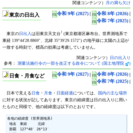
関連コンテンツ）
月の満ち欠け
令和 9年 (2027)
|
令和 8年 (2026)
|
東京の日出入
令和 7年 (2025)
|
1
東京の
日出入
は旧東京天文台
(東京都港区麻布台。世界測地系で
東経 139°44′28.8869″、北緯 35°39′29.1572″) の地平線に太陽の上辺が
一致する時刻で、標高の効果は考慮していません。
関連コンテンツ）
日の出入り
参考：
測量法施行令の一部を改正する政令について (国土地理院
)
令和 9年 (2027)
|
令和 8年 (2026)
|
日食・月食など
令和 7年 (2025)
|
日本で見える
日食
・
月食
・
日面経過
については、
国内の主な場所
に対する状況が記してあります。東京の経緯度は日の出入りに用い
たものと同様で、他の経緯度は以下のとおりです。
各地の経緯度 (世界測地系)

 地名　東経　　　北緯

 那覇　127°40′ 26°13′
