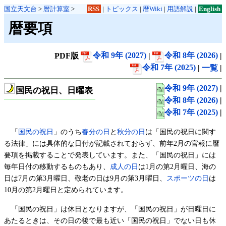
国立天文台
>
暦計算室
>
RSS
|
トピックス
|
暦Wiki
|
用語解説
|
English
暦要項
PDF版
令和 9年 (2027)
|
令和 8年 (2026)
|
令和 7年 (2025)
|
一覧
|
令和 9年 (2027)
|
国民の祝日、日曜表
令和 8年 (2026)
|
令和 7年 (2025)
|
「
国民の祝日
」のうち
春分の日
と
秋分の日
は「国民の祝日に関す
る法律」には具体的な日付が記載されておらず、前年2月の官報に暦
要項を掲載することで発表しています。また、「国民の祝日」には
毎年日付の移動するものもあり、
成人の日
は1月の第2月曜日、海の
日は7月の第3月曜日、敬老の日は9月の第3月曜日、
スポーツの日
は
10月の第2月曜日と定められています。
「国民の祝日」は休日となりますが、「国民の祝日」が日曜日に
あたるときは、その日の後で最も近い「国民の祝日」でない日も休